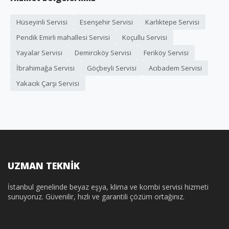
Hüseyinli Servisi
Esenşehir Servisi
Karlıktepe Servisi
Pendik Emirli mahallesi Servisi
Koçullu Servisi
Yayalar Servisi
Demirciköy Servisi
Feriköy Servisi
İbrahimağa Servisi
Göçbeyli Servisi
Acıbadem Servisi
Yakacık Çarşı Servisi
UZMAN TEKNİK
İstanbul genelinde beyaz eşya, klima ve kombi servisi hizmeti
sunuyoruz. Güvenilir, hızlı ve garantili çözüm ortağınız.