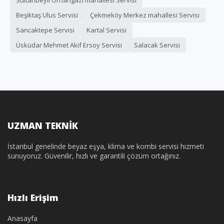
Sultanbeyli Orhangazi mahallesi Servisi
Beşiktaş Ulus Servisi
Çekmeköy Merkez mahallesi Servisi
Sancaktepe Servisi
Kartal Servisi
Üsküdar Mehmet Akif Ersoy Servisi
Salacak Servisi
UZMAN TEKNİK
İstanbul genelinde beyaz eşya, klima ve kombi servisi hizmeti
sunuyoruz. Güvenilir, hızlı ve garantili çözüm ortağınız.
Hızlı Erişim
Anasayfa