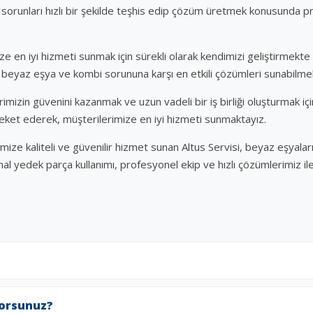
 sorunları hızlı bir şekilde teşhis edip çözüm üretmek konusunda p
ze en iyi hizmeti sunmak için sürekli olarak kendimizi geliştirmekte v
 beyaz eşya ve kombi sorununa karşı en etkili çözümleri sunabilme
erimizin güvenini kazanmak ve uzun vadeli bir iş birliği oluşturmak i
areket ederek, müşterilerimize en iyi hizmeti sunmaktayız.
mize kaliteli ve güvenilir hizmet sunan Altus Servisi, beyaz eşyalar
nal yedek parça kullanımı, profesyonel ekip ve hızlı çözümlerimiz il
yorsunuz?