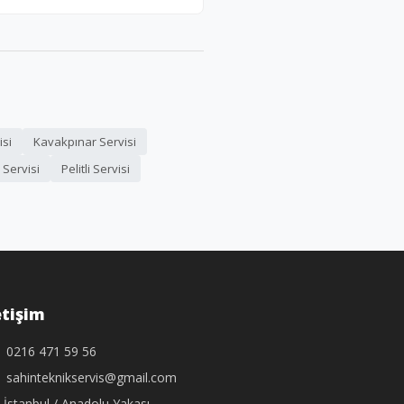
isi
Kavakpınar Servisi
Servisi
Pelitli Servisi
etişim
0216 471 59 56
sahinteknikservis@gmail.com
İstanbul / Anadolu Yakası