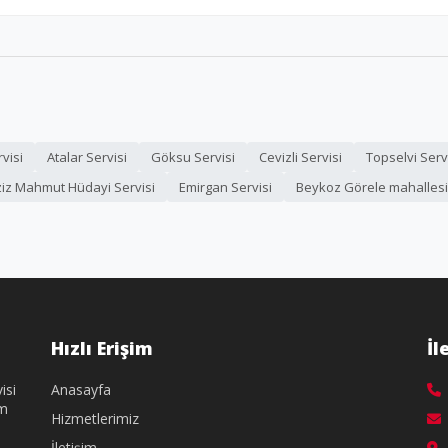
visi
Atalar Servisi
Göksu Servisi
Cevizli Servisi
Topselvi Serv
iz Mahmut Hüdayi Servisi
Emirgan Servisi
Beykoz Görele mahallesi 
Hızlı Erişim
İl
isi
Anasayfa
üm
Hizmetlerimiz
İletişim