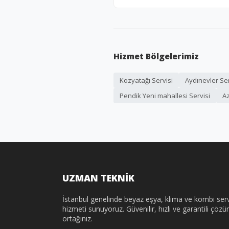
Hizmet Bölgelerimiz
Kozyatağı Servisi
Aydınevler Ser
Pendik Yeni mahallesi Servisi
Az
UZMAN TEKNİK
İstanbul genelinde beyaz eşya, klima ve kombi serv
hizmeti sunuyoruz. Güvenilir, hızlı ve garantili çöz
ortağınız.