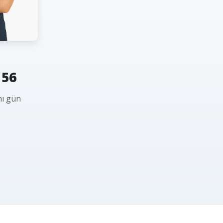
 56
nı gün