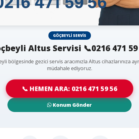
GÖÇBEYLI SERVIS
çbeyli Altus Servisi 📞0216 471 59
yli bölgesinde gezici servis aracımızla Altus cihazlarınıza ay
müdahale ediyoruz.
📞 HEMEN ARA: 0216 471 59 56
Konum Gönder