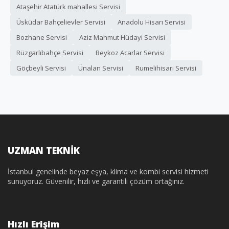
Ataşehir Atatürk mahallesi Servisi
Üsküdar Bahçelievler Servisi
Anadolu Hisarı Servisi
Bozhane Servisi
Aziz Mahmut Hüdayi Servisi
Rüzgarlıbahçe Servisi
Beykoz Acarlar Servisi
Göçbeyli Servisi
Ünalan Servisi
Rumelihisarı Servisi
UZMAN TEKNİK
İstanbul genelinde beyaz eşya, klima ve kombi servisi hizmeti
sunuyoruz. Güvenilir, hızlı ve garantili çözüm ortağınız.
Hızlı Erişim