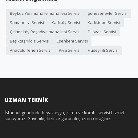
Beykoz Yenimahalle mahallesi Servisi
Şenesenevler Servisi
Samandıra Servisi
Kadıköy Servisi
Karlıktepe Servisi
Çekmeköy Reşadiye mahallesi Servisi
Dilovası Servisi
Beşiktaş Yıldız Servisi
Esenkent Servisi
Anadolu feneri Servisi
Riva Servisi
Hüseyinli Servisi
UZMAN TEKNİK
İstanbul genelinde beyaz eşya, klima ve kombi servisi hizmeti
sunuyoruz. Güvenilir, hızlı ve garantili çözüm ortağınız.