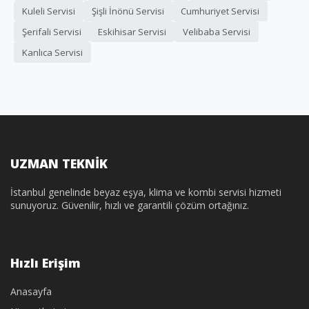
Kuleli Servisi
Şişli İnönü Servisi
Cumhuriyet Servisi
Şerifali Servisi
Eskihisar Servisi
Velibaba Servisi
Kanlıca Servisi
UZMAN TEKNİK
İstanbul genelinde beyaz eşya, klima ve kombi servisi hizmeti
sunuyoruz. Güvenilir, hızlı ve garantili çözüm ortağınız.
Hızlı Erişim
Anasayfa