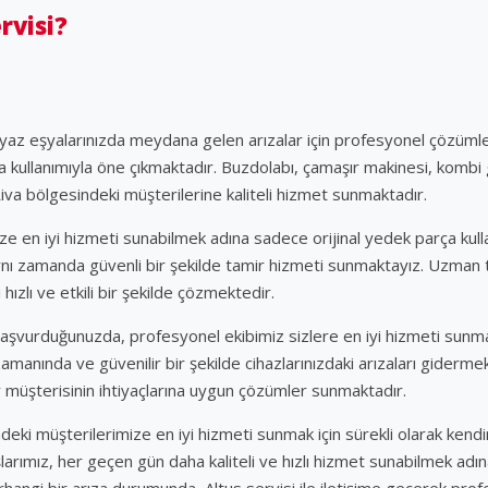
rvisi?
yaz eşyalarınızda meydana gelen arızalar için profesyonel çözümle
ça kullanımıyla öne çıkmaktadır. Buzdolabı, çamaşır makinesi, kombi g
Riva bölgesindeki müşterilerine kaliteli hizmet sunmaktadır.
mize en iyi hizmeti sunabilmek adına sadece orijinal yedek parça ku
ynı zamanda güvenli bir şekilde tamir hizmeti sunmaktayız. Uzman te
hızlı ve etkili bir şekilde çözmektedir.
başvurduğunuzda, profesyonel ekibimiz sizlere en iyi hizmeti sun
amanında ve güvenilir bir şekilde cihazlarınızdaki arızaları giderm
bir müşterisinin ihtiyaçlarına uygun çözümler sunmaktadır.
ndeki müşterilerimize en iyi hizmeti sunmak için sürekli olarak kendi
şlarımız, her geçen gün daha kaliteli ve hızlı hizmet sunabilmek adın