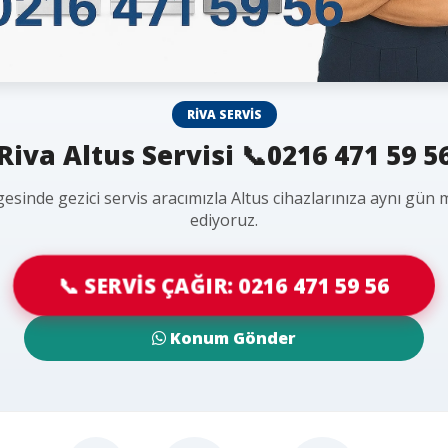
RIVA SERVIS
Riva Altus Servisi 📞0216 471 59 5
gesinde gezici servis aracımızla Altus cihazlarınıza aynı gün
ediyoruz.
📞 SERVİS ÇAĞIR: 0216 471 59 56
Konum Gönder