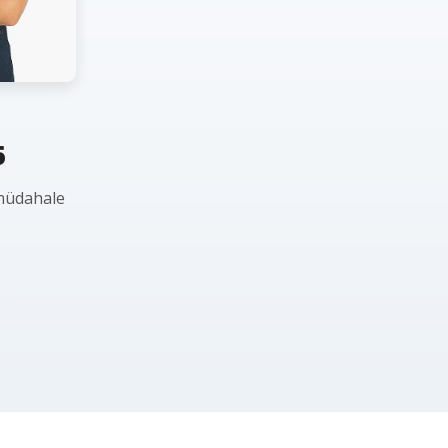
6
 müdahale