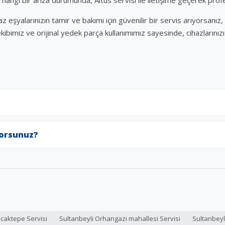
angi bir arıza durumunda, Altus servisi ile iletişime geçerek profe
eşyalarınızın tamir ve bakımı için güvenilir bir servis arıyorsanız, 
ibimiz ve orijinal yedek parça kullanımımız sayesinde, cihazlarını
yorsunuz?
caktepe Servisi
Sultanbeyli Orhangazi mahallesi Servisi
Sultanbeyl