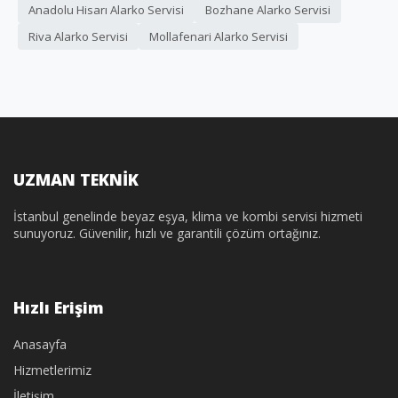
Anadolu Hisarı Alarko Servisi
Bozhane Alarko Servisi
Riva Alarko Servisi
Mollafenari Alarko Servisi
UZMAN TEKNİK
İstanbul genelinde beyaz eşya, klima ve kombi servisi hizmeti
sunuyoruz. Güvenilir, hızlı ve garantili çözüm ortağınız.
Hızlı Erişim
Anasayfa
Hizmetlerimiz
İletişim