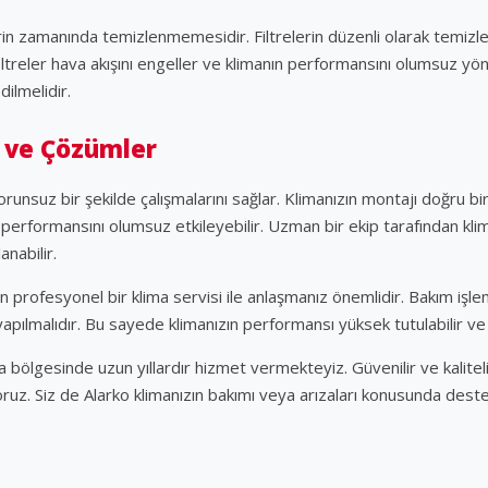
erin zamanında temizlenmemesidir. Filtrelerin düzenli olarak temizl
 filtreler hava akışını engeller ve klimanın performansını olumsuz yö
dilmelidir.
 ve Çözümler
sorunsuz bir şekilde çalışmalarını sağlar. Klimanızın montajı doğru bi
n performansını olumsuz etkileyebilir. Uzman bir ekip tarafından kli
anabilir.
in profesyonel bir klima servisi ile anlaşmanız önemlidir. Bakım işlem
apılmalıdır. Bu sayede klimanızın performansı yüksek tutulabilir ve 
va bölgesinde uzun yıllardır hizmet vermekteyiz. Güvenilir ve kalitel
oruz. Siz de Alarko klimanızın bakımı veya arızaları konusunda dest