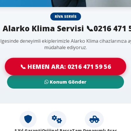
RIVA SERVIS
 Alarko Klima Servisi 📞0216 471 
lgesinde deneyimli ekiplerimizle Alarko Klima cihazlarınıza 
müdahale ediyoruz.
📞 HEMEN ARA: 0216 471 59 56
Konum Gönder
1 Yıl Garanti
Orijinal Parça
Tam Donanımlı Araç