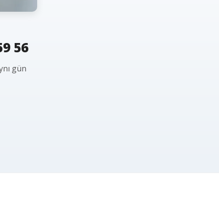
59 56
aynı gün