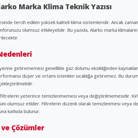
 Alarko Marka Klima Teknik Yazısı
esinde tercih edilen yüksek kaliteli klima sistemleridir. Ancak zaman
onforunuzu olumsuz etkileyebilir. Bu yazıda, Alarko marka klimaların 
ilecektir.
Nedenleri
i yerine getirememesi genellikle gaz dolumu eksikliğinden kaynakl
performansı düşer ve ortamı istenilen sıcaklığa getiremez. Bu duru
kleştirilmelidir.
e filtrelerin yeterince temizlenmemesi veya değiştirilmemesidir. Kirli 
ini olumsuz etkiler. Filtrelerin düzenli olarak temizlenmesi veya de
una katkıda bulunur.
 ve Çözümler