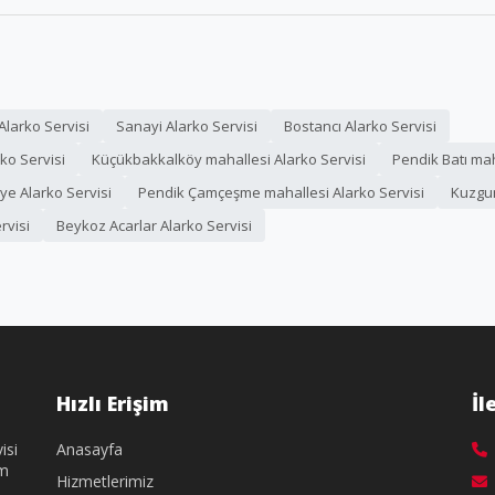
Alarko Servisi
Sanayi Alarko Servisi
Bostancı Alarko Servisi
ko Servisi
Küçükbakkalköy mahallesi Alarko Servisi
Pendik Batı mah
ye Alarko Servisi
Pendik Çamçeşme mahallesi Alarko Servisi
Kuzgun
rvisi
Beykoz Acarlar Alarko Servisi
Hızlı Erişim
İl
isi
Anasayfa
üm
Hizmetlerimiz