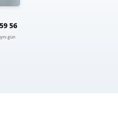
59 56
aynı gün