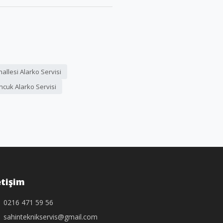
allesi Alarko Servisi
cuk Alarko Servisi
etişim
0216 471 59 56
sahinteknikservis@gmail.com