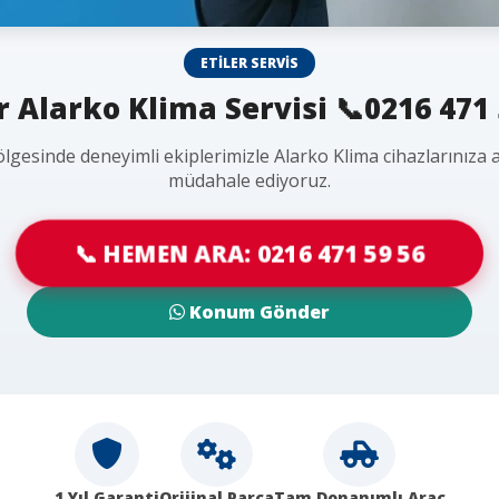
ETILER SERVIS
er Alarko Klima Servisi 📞0216 471 
bölgesinde deneyimli ekiplerimizle Alarko Klima cihazlarınıza 
müdahale ediyoruz.
📞 HEMEN ARA: 0216 471 59 56
Konum Gönder
1 Yıl Garanti
Orijinal Parça
Tam Donanımlı Araç