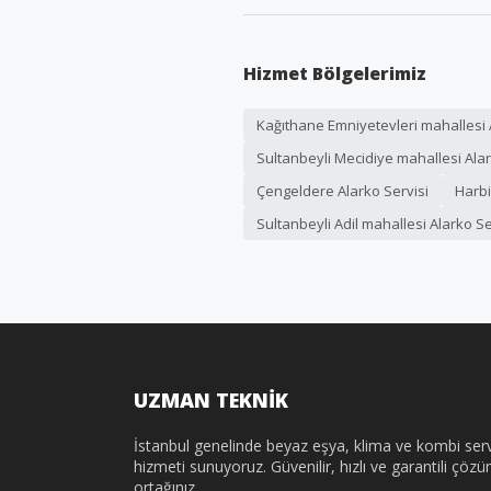
Hizmet Bölgelerimiz
Kağıthane Emniyetevleri mahallesi 
Sultanbeyli Mecidiye mahallesi Alar
Çengeldere Alarko Servisi
Harbi
Sultanbeyli Adil mahallesi Alarko Se
UZMAN TEKNİK
İstanbul genelinde beyaz eşya, klima ve kombi serv
hizmeti sunuyoruz. Güvenilir, hızlı ve garantili çöz
ortağınız.