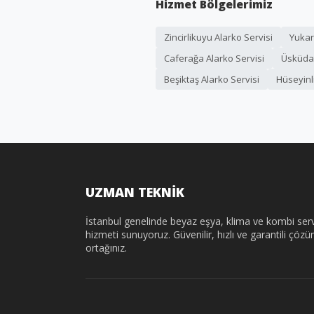
Hizmet Bölgelerimiz
Zincirlikuyu Alarko Servisi
Yukar
Caferağa Alarko Servisi
Üsküdar
Beşiktaş Alarko Servisi
Hüseyinli
UZMAN TEKNİK
İstanbul genelinde beyaz eşya, klima ve kombi serv
hizmeti sunuyoruz. Güvenilir, hızlı ve garantili çöz
ortağınız.