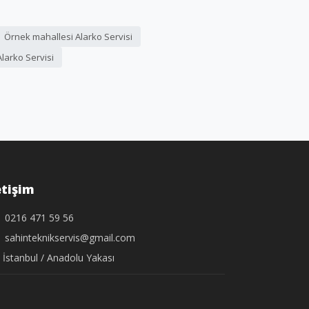
Örnek mahallesi Alarko Servisi
larko Servisi
etişim
0216 471 59 56
sahinteknikservis@gmail.com
İstanbul / Anadolu Yakası
.