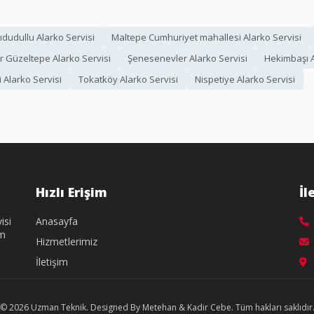
ıdudullu Alarko Servisi
Maltepe Cumhuriyet mahallesi Alarko Servisi
 Güzeltepe Alarko Servisi
Şenesenevler Alarko Servisi
Hekimbaşı A
 Alarko Servisi
Tokatköy Alarko Servisi
Nispetiye Alarko Servisi
Hızlı Erişim
İl
isi
Anasayfa
üm
Hizmetlerimiz
İletişim
© 2026 Uzman Teknik. Designed By Metehan & Kadir Cebe. Tüm hakları saklıdır