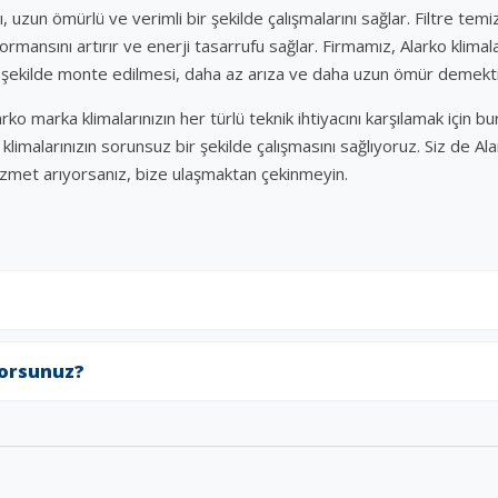
ı, uzun ömürlü ve verimli bir şekilde çalışmalarını sağlar. Filtre temi
rformansını artırır ve enerji tasarrufu sağlar. Firmamız, Alarko klim
ir şekilde monte edilmesi, daha az arıza ve daha uzun ömür demekti
o marka klimalarınızın her türlü teknik ihtiyacını karşılamak için b
limalarınızın sorunsuz bir şekilde çalışmasını sağlıyoruz. Siz de Ala
izmet arıyorsanız, bize ulaşmaktan çekinmeyin.
yorsunuz?