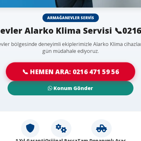
ARMAĞANEVLER SERVIS
ler Alarko Klima Servisi 📞0216
ler bölgesinde deneyimli ekiplerimizle Alarko Klima cihazlar
gün müdahale ediyoruz.
📞 HEMEN ARA: 0216 471 59 56
Konum Gönder
1 Yıl Garanti
Orijinal Parça
Tam Donanımlı Araç