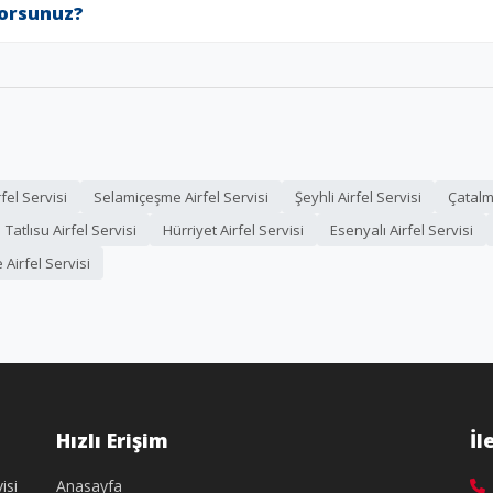
yorsunuz?
fel Servisi
Selamiçeşme Airfel Servisi
Şeyhli Airfel Servisi
Çatalm
Tatlısu Airfel Servisi
Hürriyet Airfel Servisi
Esenyalı Airfel Servisi
 Airfel Servisi
Hızlı Erişim
İl
isi
Anasayfa