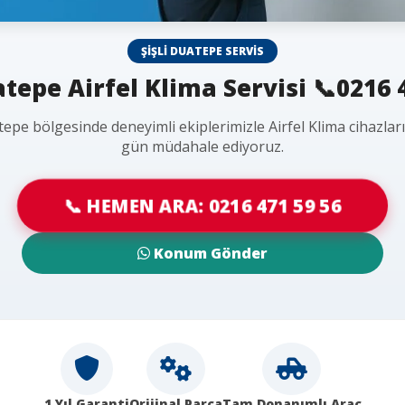
ŞIŞLI DUATEPE SERVIS
atepe Airfel Klima Servisi 📞0216 
tepe bölgesinde deneyimli ekiplerimizle Airfel Klima cihazlar
gün müdahale ediyoruz.
📞 HEMEN ARA: 0216 471 59 56
Konum Gönder
1 Yıl Garanti
Orijinal Parça
Tam Donanımlı Araç