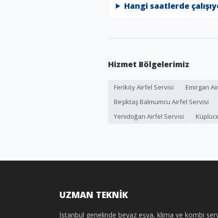
Hangi saatlerde çalışı
Hizmet Bölgelerimiz
Feriköy Airfel Servisi
Emirgan Air
Beşiktaş Balmumcu Airfel Servisi
Yenidoğan Airfel Servisi
Küplüce
UZMAN TEKNİK
İstanbul genelinde beyaz eşya, klima ve kombi serv