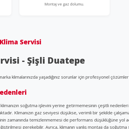
Montaj ve gaz dolumu.
 Klima Servisi
rvisi - Şişli Duatepe
 marka klimalarınızda yaşadığınız sorunlar için profesyonel çözümle
Nedenleri
 klimanızın soğutma işlevini yerine getirmemesinin çeşitli nedenleri 
tadır. Klimanızın gaz seviyesi düşükse, verimli bir şekilde çalış
lerinin zamanında temizlenmemesi de performans düşüklüğüne yol aç
ğiştirilmesi gerekebilir. Ayrıca, klimanın yanlış montajı da soğutma 