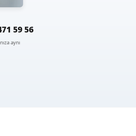
471 59 56
ınıza aynı