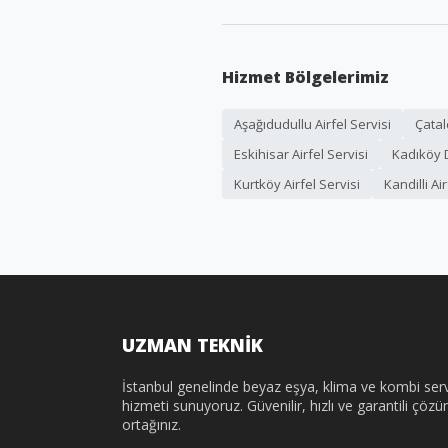
Hizmet Bölgelerimiz
Aşağıdudullu Airfel Servisi
Çatal
Eskihisar Airfel Servisi
Kadıköy D
Kurtköy Airfel Servisi
Kandilli Ai
UZMAN TEKNİK
İstanbul genelinde beyaz eşya, klima ve kombi serv
hizmeti sunuyoruz. Güvenilir, hızlı ve garantili çöz
ortağınız.