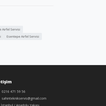
Airfel Servisi
i
Esentepe Airfel Servisi
etişim
0216 471 59 56
sahinteknikservis@gmail.com
İstanbul / Anadolu Yakası