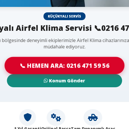
KÜÇÜKYALI SERVIS
alı Airfel Klima Servisi 📞0216 47
 bölgesinde deneyimli ekiplerimizle Airfel Klima cihazlarınız
müdahale ediyoruz.
📞 HEMEN ARA: 0216 471 59 56
Konum Gönder
1 Yıl Garanti
Orijinal Parça
Tam Donanımlı Araç