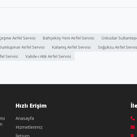
çeşme Airfel Servisi
Bahçeköy Yeni Airfel Servisi
Üsküdar Sultantepe 
umlupınar Airfel Servisi
Kalamış Airfel Servisi
Soğuksu Airfel Servis
rfel Servisi
Valide-i Atik Airfel Servisi
Hızlı Erişim
İl
isi
Anasayfa
üm
Hizmetlerimiz
İletişim