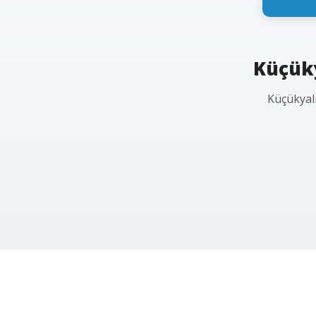
Küçüky
Küçükyalı