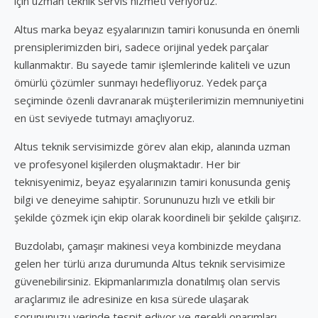
için uzman teknik servis hizmeti veriyoruz.
Altus marka beyaz eşyalarınızın tamiri konusunda en önemli
prensiplerimizden biri, sadece orijinal yedek parçalar
kullanmaktır. Bu sayede tamir işlemlerinde kaliteli ve uzun
ömürlü çözümler sunmayı hedefliyoruz. Yedek parça
seçiminde özenli davranarak müşterilerimizin memnuniyetini
en üst seviyede tutmayı amaçlıyoruz.
Altus teknik servisimizde görev alan ekip, alanında uzman
ve profesyonel kişilerden oluşmaktadır. Her bir
teknisyenimiz, beyaz eşyalarınızın tamiri konusunda geniş
bilgi ve deneyime sahiptir. Sorununuzu hızlı ve etkili bir
şekilde çözmek için ekip olarak koordineli bir şekilde çalışırız.
Buzdolabı, çamaşır makinesi veya kombinizde meydana
gelen her türlü arıza durumunda Altus teknik servisimize
güvenebilirsiniz. Ekipmanlarımızla donatılmış olan servis
araçlarımız ile adresinize en kısa sürede ulaşarak
sorununuzu yerinde tespit ediyor ve gerekli onarımları