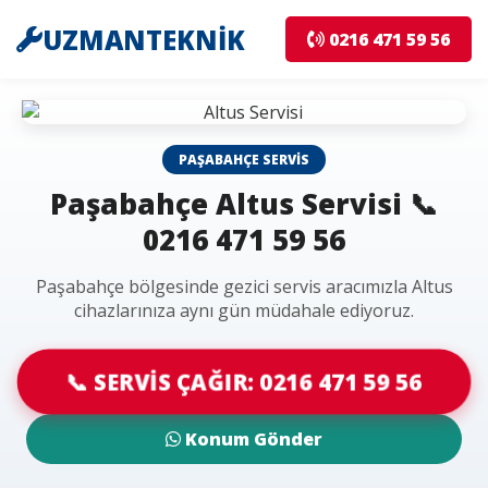
UZMANTEKNİK
0216 471 59 56
PAŞABAHÇE SERVIS
Paşabahçe Altus Servisi 📞
0216 471 59 56
Paşabahçe bölgesinde gezici servis aracımızla Altus
cihazlarınıza aynı gün müdahale ediyoruz.
📞 SERVİS ÇAĞIR: 0216 471 59 56
Konum Gönder