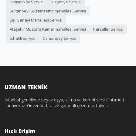
Demirciköy Servisi
Nispetiye Servisi
Sultanbeyli Akşemsettin mahallesi Servisi
Şişli Sanayi Mahallesi Servisi
Ataşehir Mustafa Kemal mahallesi Servisi
Parseller Servisi
İshaklı Servisi
Osmanbey Servisi
UZMAN TEKNİK
İstanbul genelinde beyaz eşya, klima ve kombi servisi hizmeti
sunuyoruz. Güvenilir, hızlı ve garantili çözüm ortağınız.
Hızlı Erişim