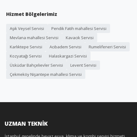
Hizmet Bölgelerimiz
Aşık Veysel Servisi
Pendik Fatih mahallesi Servisi
Mevlana mahallesi Servisi
Kavacık Servisi
Karlıktepe Servisi
Acıbadem Servisi
Rumelifeneri Servisi
Kozyatağı Servisi
Halaskargazi Servisi
Üsküdar Bahçelievler Servisi
Levent Servisi
Çekmeköy Nişantepe mahallesi Servisi
UZMAN TEKNİK
İstanbul genelinde beyaz eşya, klima ve kombi servisi hizmeti