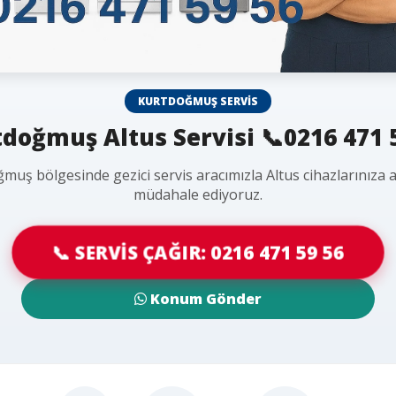
KURTDOĞMUŞ SERVIS
doğmuş Altus Servisi 📞0216 471 
muş bölgesinde gezici servis aracımızla Altus cihazlarınıza 
müdahale ediyoruz.
📞 SERVİS ÇAĞIR: 0216 471 59 56
Konum Gönder