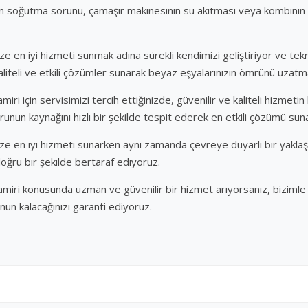
 soğutma sorunu, çamaşır makinesinin su akıtması veya kombinin ı
ze en iyi hizmeti sunmak adına sürekli kendimizi geliştiriyor ve tekno
iteli ve etkili çözümler sunarak beyaz eşyalarınızın ömrünü uzatm
iri için servisimizi tercih ettiğinizde, güvenilir ve kaliteli hizmetin
unun kaynağını hızlı bir şekilde tespit ederek en etkili çözümü suna
mize en iyi hizmeti sunarken aynı zamanda çevreye duyarlı bir yakl
oğru bir şekilde bertaraf ediyoruz.
miri konusunda uzman ve güvenilir bir hizmet arıyorsanız, bizimle ile
n kalacağınızı garanti ediyoruz.