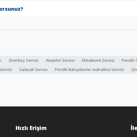
yorsunuz?
i
Ziverbey Servisi
Ataşehir Servisi
Elmalıkent Servisi
Pendik 
Servisi
Salacak Servisi
Pendik Bahçelievler mahallesi Servisi
Zin
Hızlı Erişim
İl