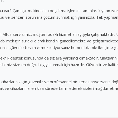
u var? Çamaşır makinesi su boşaltma işlemini tam olarak yapmıyo
 bu ve benzeri sorunlara çözüm sunmak için yanınızda. Tek yapma
ltus servisimiz, müşteri odaklı hizmet anlayışıyla çalışmaktadır. 
nabilmek için sürekli olarak kendini güncellemekte ve geliştirmekte
ınızı güvenle teslim etmek istiyorsanız hemen bizimle iletişime ge
eknik destek konusunda da sizlere yardımcı olmaktadır. Cihazlarınız
ibimiz size en doğru bilgiyi sunmak için hazırdır. Güvenilir ve kalit
ihazlarınız için güvenilir ve profesyonel bir servis arıyorsanız doğ
mak ve cihazlarınızı en kısa sürede tamir ederek sizleri mağdur etme