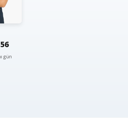
 56
nı gün