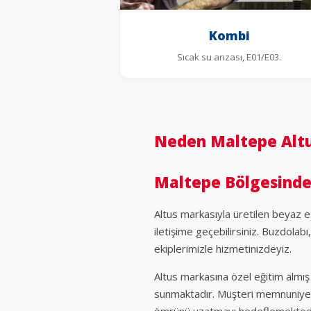
Kombi
Sıcak su arızası, E01/E03.
Neden Maltepe Altu
Maltepe Bölgesinde 
Altus markasıyla üretilen beyaz 
iletişime geçebilirsiniz. Buzdolabı
ekiplerimizle hizmetinizdeyiz.
Altus markasına özel eğitim almış 
sunmaktadır. Müşteri memnuniyetin
ömrünü uzatmayı hedeflemektedi