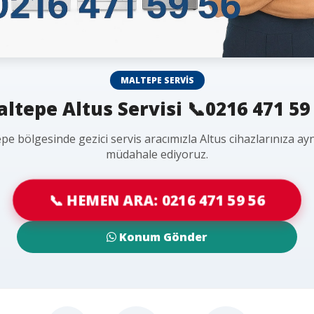
MALTEPE SERVIS
ltepe Altus Servisi 📞0216 471 59
pe bölgesinde gezici servis aracımızla Altus cihazlarınıza ay
müdahale ediyoruz.
📞 HEMEN ARA: 0216 471 59 56
Konum Gönder