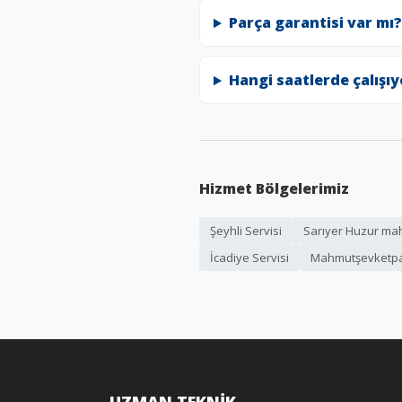
Parça garantisi var mı?
Hangi saatlerde çalışı
Hizmet Bölgelerimiz
Şeyhli Servisi
Sarıyer Huzur mah
İcadiye Servisi
Mahmutşevketpa
UZMAN TEKNİK