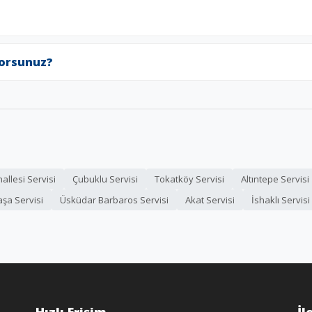
yorsunuz?
allesi Servisi
Çubuklu Servisi
Tokatköy Servisi
Altıntepe Servisi
şa Servisi
Üsküdar Barbaros Servisi
Akat Servisi
İshaklı Servisi
Hızlı Erişim
İl