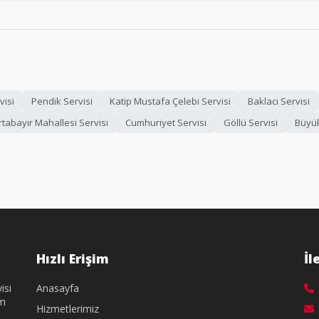
visi
Pendik Servisi
Katip Mustafa Çelebi Servisi
Baklacı Servisi
tabayır Mahallesi Servisi
Cumhuriyet Servisi
Göllü Servisi
Büyük
Hızlı Erişim
İl
isi
Anasayfa
üm
Hizmetlerimiz