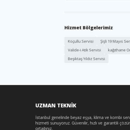
Hizmet Bölgelerimiz
Koçullu Servisi
Şişli 19 Mayıs Ser
Valide-i Atik Servisi
kağıthane Or
Beşiktaş Yıldız Servisi
UZMAN TEKNİK
İstanbul genelinde beyaz eşya, klima ve kombi serv
hizmeti sunuyoruz. Güvenilir, hızlı ve garantili çöz
ortağınız.