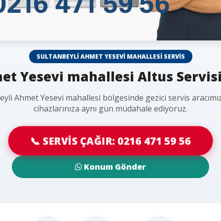
SULTANBEYLI AHMET YESEVI MAHALLESI SERVIS
t Yesevi mahallesi Altus Servisi
eyli Ahmet Yesevi mahallesi bölgesinde gezici servis aracımız
cihazlarınıza aynı gün müdahale ediyoruz.
📞 SERVİS ÇAĞIR: 0216 471 59 56
Konum Gönder