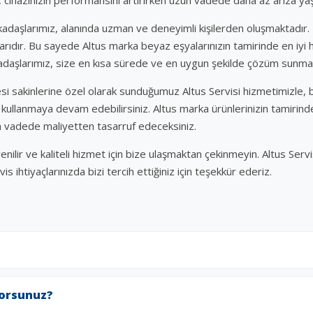
rkadaşlarımız, alanında uzman ve deneyimli kişilerden oluşmaktadır. H
larıdır. Bu sayede Altus marka beyaz eşyalarınızın tamirinde en iyi
rkadaşlarımız, size en kısa sürede ve en uygun şekilde çözüm sunmak
i sakinlerine özel olarak sunduğumuz Altus Servisi hizmetimizle, 
 kullanmaya devam edebilirsiniz. Altus marka ürünlerinizin tamirinde b
un vadede maliyetten tasarruf edeceksiniz.
nilir ve kaliteli hizmet için bize ulaşmaktan çekinmeyin. Altus Servis
s ihtiyaçlarınızda bizi tercih ettiğiniz için teşekkür ederiz.
yorsunuz?