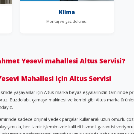
Klima
Montaj ve gaz dolumu.
hmet Yesevi mahallesi Altus Servisi?
sevi Mahallesi için Altus Servisi
si'nde yaşayanlar için Altus marka beyaz eşyalarınızın tamirinde p
oruz. Buzdolabı, çamaşır makinesi ve kombi gibi Altus marka ürünler
ızdayız.
tamirinde sadece orijinal yedek parçalar kullanarak uzun ömürlü ç
yışımızla, her tamir işlemimizde kaliteli hizmet garantisi veriyoruz.
, cihazınızın performansını artırırken uzun vadede daha az arıza ya