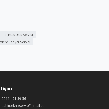
Beşiktaş Ulus Servisi
dere Sarıyer Servisi
etişim
0216 471 59 56
sahinteknikservis@gmail.com