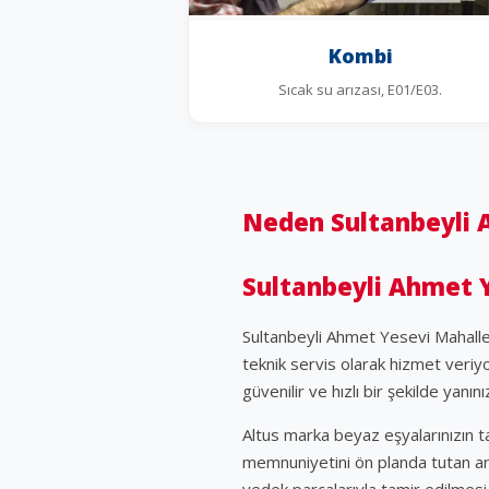
Kombi
Sıcak su arızası, E01/E03.
Neden Sultanbeyli A
Sultanbeyli Ahmet Ye
Sultanbeyli Ahmet Yesevi Mahalle
teknik servis olarak hizmet veriy
güvenilir ve hızlı bir şekilde yanın
Altus marka beyaz eşyalarınızın 
memnuniyetini ön planda tutan anla
yedek parçalarıyla tamir edilmesi