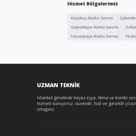
Hizmet Bölgelerimiz
Küçüksu Alarko Servisi
Çekmeköy
Gayrettepe Alarko Servisi
Sulta
Hasanpaşa Alarko Servisi
Ferik
UZMAN TEKNİK
İstanbul genelinde beyaz eşya, klima ve kombi serv
hizmeti sunuyoruz. Güvenilir, hızlı ve garantili çöz
ortağınız.