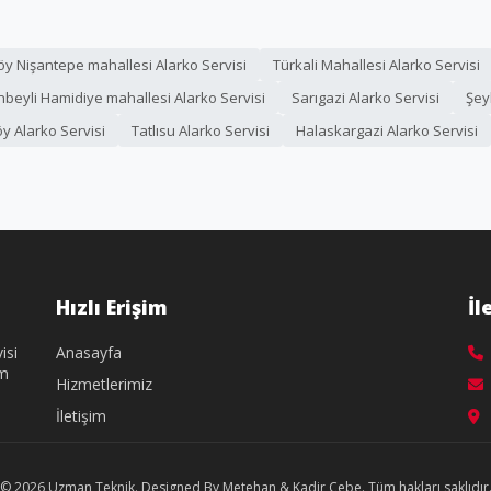
 Nişantepe mahallesi Alarko Servisi
Türkali Mahallesi Alarko Servisi
nbeyli Hamidiye mahallesi Alarko Servisi
Sarıgazi Alarko Servisi
Şey
öy Alarko Servisi
Tatlısu Alarko Servisi
Halaskargazi Alarko Servisi
Hızlı Erişim
İl
isi
Anasayfa
üm
Hizmetlerimiz
İletişim
© 2026 Uzman Teknik. Designed By Metehan & Kadir Cebe. Tüm hakları saklıdır