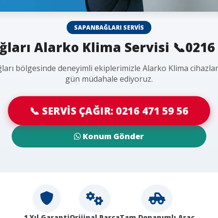
SAPANBAĞLARI SERVIS
ları Alarko Klima Servisi 📞0216 
arı bölgesinde deneyimli ekiplerimizle Alarko Klima cihazlar
gün müdahale ediyoruz.
📞 SERVİS ÇAĞIR: 0216 471 59 56
Konum Gönder
1 Yıl Garanti
Orijinal Parça
Tam Donanımlı Araç