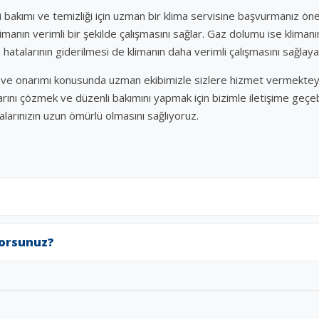
i bakımı ve temizliği için uzman bir klima servisine başvurmanız öneml
imanın verimli bir şekilde çalışmasını sağlar. Gaz dolumu ise kliman
 hatalarının giderilmesi de klimanın daha verimli çalışmasını sağlaya
mı ve onarımı konusunda uzman ekibimizle sizlere hizmet vermektey
arını çözmek ve düzenli bakımını yapmak için bizimle iletişime geçebil
malarınızın uzun ömürlü olmasını sağlıyoruz.
yorsunuz?