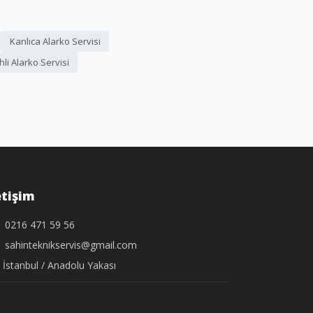
Kanlıca Alarko Servisi
hli Alarko Servisi
etişim
0216 471 59 56
sahinteknikservis@gmail.com
İstanbul / Anadolu Yakası
.