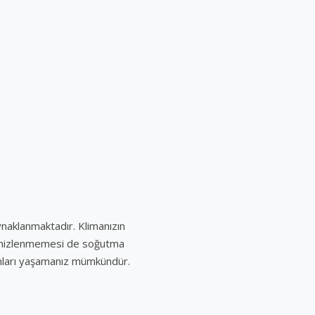
ynaklanmaktadır. Klimanızın
k temizlenmemesi de soğutma
unları yaşamanız mümkündür.