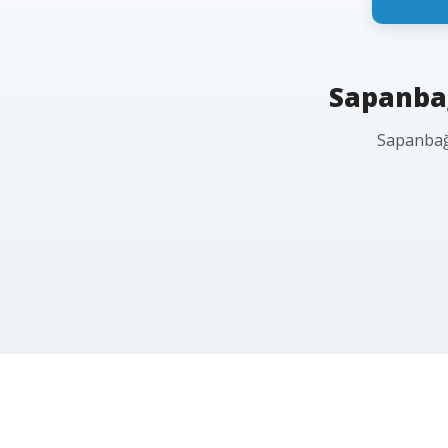
Sapanbağ
Sapanbağl