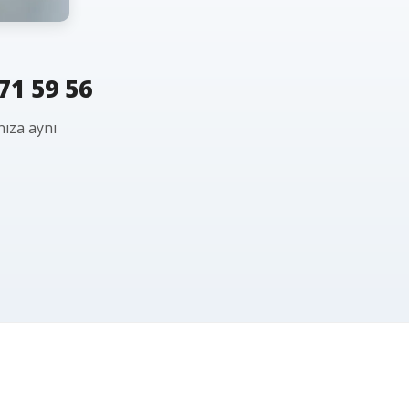
71 59 56
nıza aynı