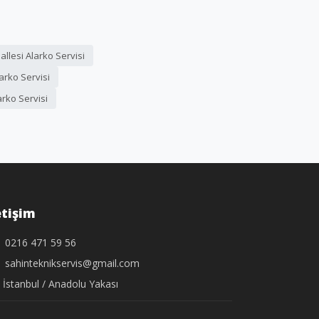
lesi Alarko Servisi
arko Servisi
rko Servisi
etişim
0216 471 59 56
sahinteknikservis@gmail.com
İstanbul / Anadolu Yakası