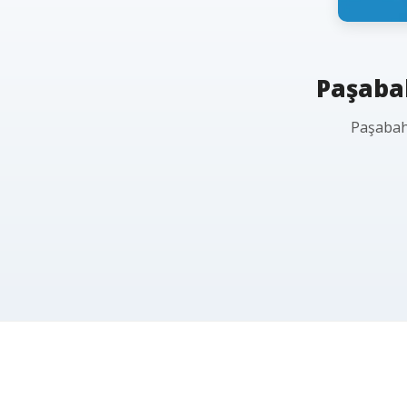
Paşabah
Paşabahç