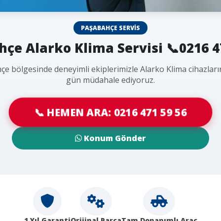
PAŞABAHÇE SERVIS
çe Alarko Klima Servisi 📞0216 4
e bölgesinde deneyimli ekiplerimizle Alarko Klima cihazları
gün müdahale ediyoruz.
📞 HEMEN ARA: 0216 471 59 56
Konum Gönder
1 Yıl Garanti
Orijinal Parça
Tam Donanımlı Araç