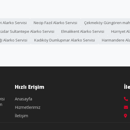
i Alarko Servisi
Necip Fazıl Alarko Servisi
Çekmeköy Güngören mahal
üdar Sultantepe Alarko Servisi
Elmalıkent Alarko Servisi
Hürriyet Al
iği Alarko Servisi
Kadıköy Dumlupınar Alarko Servisi
Harmandere Ala
Hızlı Erişim
İl
isi
Anasayfa
üm
Hizmetlerimiz
İletişim