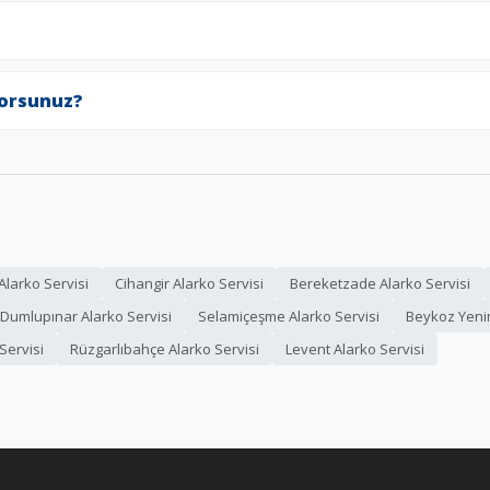
yorsunuz?
larko Servisi
Cihangir Alarko Servisi
Bereketzade Alarko Servisi
Dumlupınar Alarko Servisi
Selamiçeşme Alarko Servisi
Beykoz Yenim
Servisi
Rüzgarlıbahçe Alarko Servisi
Levent Alarko Servisi