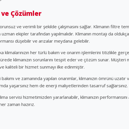
 ve Çözümler
runsuz ve verimli bir şekilde çalışmasını sağlar. Klimanın filtre temiz
 uzman ekipler tarafından yapılmalıdır. Klimanın montajı da oldukça
mansı düşebilir ve arızalar meydana gelebilir.
klimalarınızın her türlü bakım ve onarım işlemlerini titizlikle gerçe
sürede klimanızın sorunlarını tespit eder ve çözüm sunar. Müşteri
e kaliteli bir hizmet sunmayı ilke edinmiştir.
 bakımı ve zamanında yapılan onarımlar, klimanızın ömrünü uzatır ve e
mda yaşarsınız hem de enerji maliyetlerinden tasarruf sağlarsınız.
lima servisi hizmetimizden yararlanabilir, klimanızın performansını a
 her zaman hazırız.