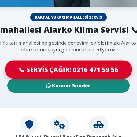
KARTAL YUKARI MAHALLESI SERVIS
mahallesi Alarko Klima Servisi 
l Yukarı mahallesi bölgesinde deneyimli ekiplerimizle Alarko
cihazlarınıza aynı gün müdahale ediyoruz.
📞 SERVİS ÇAĞIR: 0216 471 59 56
Konum Gönder
1 Yıl Garanti
Orijinal Parça
Tam Donanımlı Araç