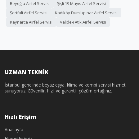
Beyoğlu Airfel Servisi
Şişli 19 Mayıs Airfel Servisi
Şerifali Airfel Servisi
Kadıköy Dumlupınar Airfel Servisi
Kaynarca Airfel Servisi
Valide-i Atik Airfel Servisi
UZMAN TEKNİK
İstanbul genelinde beyaz eşya, klima ve kombi servisi hizmeti
sunuyoruz. Güvenilir, hızlı ve garantili çözüm ortağınız.
Hızlı Erişim
Anasayfa
Hizmetlerimiz