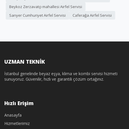
Beykoz Zerzavatçı mahallesi Airfel Servisi
Sarıyer Cumhuriyet Airfel Servisi
Caferağa Airfel Servisi
UZMAN TEKNİK
İstanbul genelinde beyaz eşya, klima ve kombi servisi hizmeti
sunuyoruz. Güvenilir, hızlı ve garantili çözüm ortağınız.
Hızlı Erişim
Anasayfa
Hizmetlerimiz