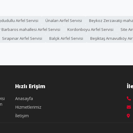
ıdudullu Airfel Servisi
Ünalan Airfel Servisi
Beykoz Zerzavatçı mahall
 Barbaros mahallesi Airfel Servisi
Kordonboyu Airfel Servisi
Site Ai
Sırapınar Airfel Servisi
Balçık Airfel Servisi
Beşiktaş Arnavutköy Airf
Hızlı Erişim
İl
isi
Anasayfa
üm
Hizmetlerimiz
İletişim