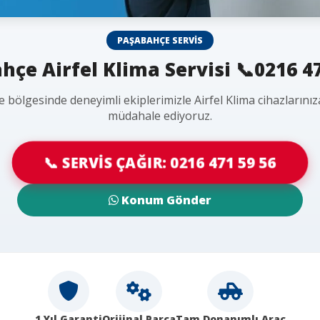
PAŞABAHÇE SERVIS
hçe Airfel Klima Servisi 📞0216 47
 bölgesinde deneyimli ekiplerimizle Airfel Klima cihazlarınız
müdahale ediyoruz.
📞 SERVİS ÇAĞIR: 0216 471 59 56
Konum Gönder
1 Yıl Garanti
Orijinal Parça
Tam Donanımlı Araç