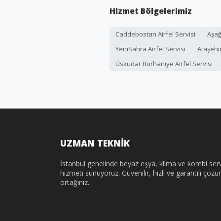
Hizmet Bölgelerimiz
Caddebostan Airfel Servisi
Aşağ
YeniSahra Airfel Servisi
Ataşehir
Üsküdar Burhaniye Airfel Servisi
UZMAN TEKNİK
İstanbul genelinde beyaz eşya, klima ve kombi serv
hizmeti sunuyoruz. Güvenilir, hızlı ve garantili çöz
ortağınız.