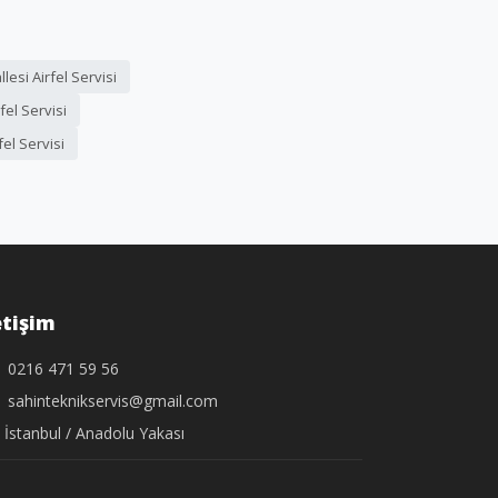
esi Airfel Servisi
rfel Servisi
el Servisi
etişim
0216 471 59 56
sahinteknikservis@gmail.com
İstanbul / Anadolu Yakası