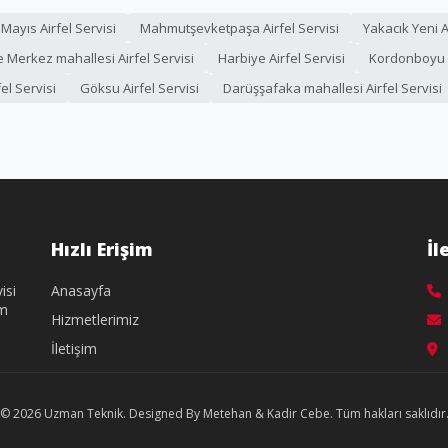
9 Mayıs Airfel Servisi
Mahmutşevketpaşa Airfel Servisi
Yakacık Yeni A
 Merkez mahallesi Airfel Servisi
Harbiye Airfel Servisi
Kordonboyu A
l Servisi
Göksu Airfel Servisi
Darüşşafaka mahallesi Airfel Servisi
Hızlı Erişim
İl
isi
Anasayfa
üm
Hizmetlerimiz
İletişim
© 2026 Uzman Teknik. Designed By Metehan & Kadir Cebe. Tüm hakları saklıdır