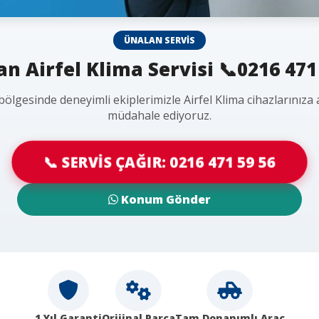
ÜNALAN SERVIS
n Airfel Klima Servisi 📞0216 471
ölgesinde deneyimli ekiplerimizle Airfel Klima cihazlarınıza
müdahale ediyoruz.
📞 SERVİS ÇAĞIR: 0216 471 59 56
Konum Gönder
1 Yıl Garanti
Orijinal Parça
Tam Donanımlı Araç