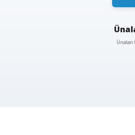
Ünala
Ünalan b