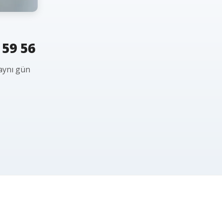
 59 56
 aynı gün