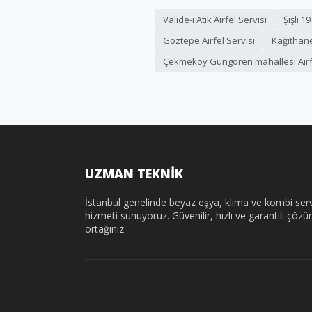
Valide-i Atik Airfel Servisi
Şişli 1
Göztepe Airfel Servisi
Kağıthane
Çekmeköy Güngören mahallesi Airfe
UZMAN TEKNİK
İstanbul genelinde beyaz eşya, klima ve kombi serv
hizmeti sunuyoruz. Güvenilir, hızlı ve garantili çöz
ortağınız.