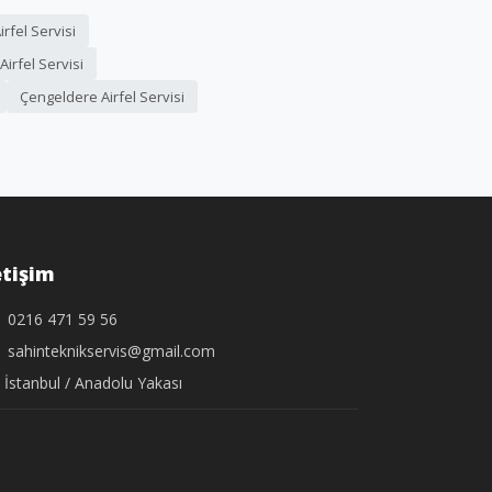
irfel Servisi
irfel Servisi
Çengeldere Airfel Servisi
etişim
0216 471 59 56
sahinteknikservis@gmail.com
İstanbul / Anadolu Yakası
.