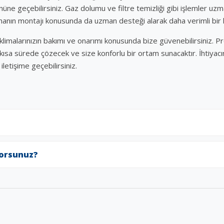
üne geçebilirsiniz. Gaz dolumu ve filtre temizliği gibi işlemler uzma
imanın montajı konusunda da uzman desteği alarak daha verimli bir ku
klimalarınızın bakımı ve onarımı konusunda bize güvenebilirsiniz. P
en kısa sürede çözecek ve size konforlu bir ortam sunacaktır. İhtiyacı
letişime geçebilirsiniz.
yorsunuz?