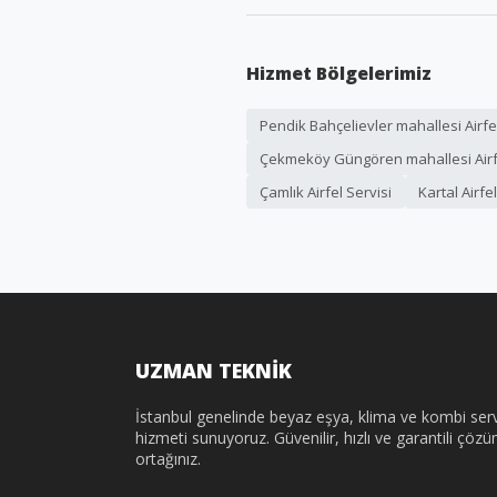
Hizmet Bölgelerimiz
Pendik Bahçelievler mahallesi Airfel
Çekmeköy Güngören mahallesi Airfe
Çamlık Airfel Servisi
Kartal Airfe
UZMAN TEKNİK
İstanbul genelinde beyaz eşya, klima ve kombi serv
hizmeti sunuyoruz. Güvenilir, hızlı ve garantili çöz
ortağınız.