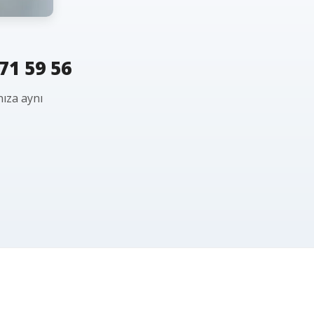
71 59 56
nıza aynı