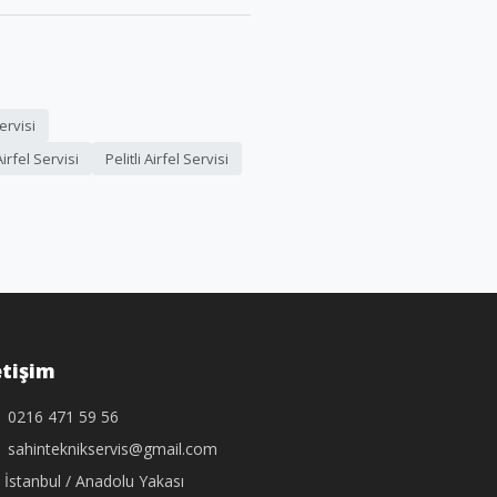
ervisi
rfel Servisi
Pelitli Airfel Servisi
etişim
0216 471 59 56
sahinteknikservis@gmail.com
İstanbul / Anadolu Yakası