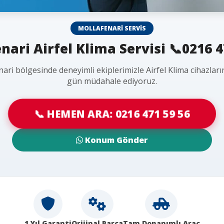
MOLLAFENARI SERVIS
nari Airfel Klima Servisi 📞0216 4
ari bölgesinde deneyimli ekiplerimizle Airfel Klima cihazları
gün müdahale ediyoruz.
📞 HEMEN ARA: 0216 471 59 56
Konum Gönder
1 Yıl Garanti
Orijinal Parça
Tam Donanımlı Araç