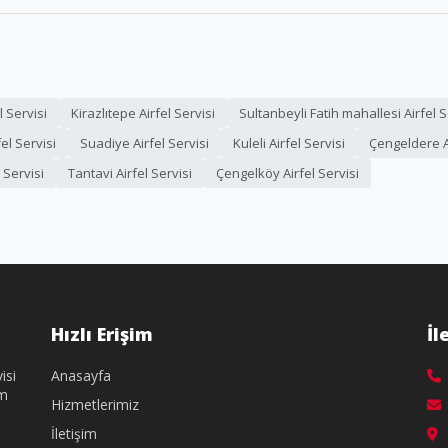
 Servisi
Kirazlıtepe Airfel Servisi
Sultanbeyli Fatih mahallesi Airfel S
l Servisi
Suadiye Airfel Servisi
Kuleli Airfel Servisi
Çengeldere Ai
l Servisi
Tantavi Airfel Servisi
Çengelköy Airfel Servisi
Hızlı Erişim
İl
isi
Anasayfa
üm
Hizmetlerimiz
İletişim