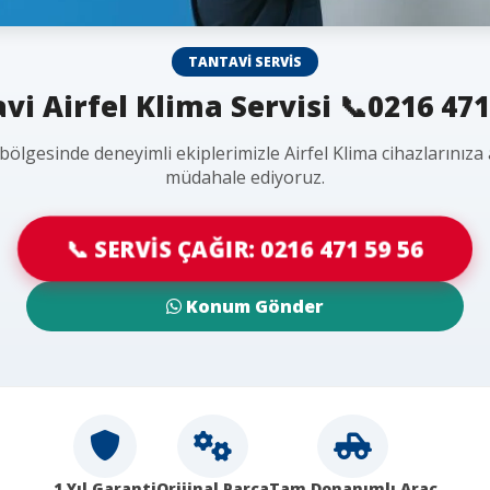
TANTAVI SERVIS
vi Airfel Klima Servisi 📞0216 471
bölgesinde deneyimli ekiplerimizle Airfel Klima cihazlarınıza
müdahale ediyoruz.
📞 SERVİS ÇAĞIR: 0216 471 59 56
Konum Gönder
1 Yıl Garanti
Orijinal Parça
Tam Donanımlı Araç