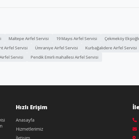
i
Maltepe Airfel Servisi
19 Mayıs Airfel Servisi
Çekmeköy Ekşioğlu 
t Airfel Servisi
Ümraniye Airfel Servisi
Kurbağalıdere Airfel Servisi
Airfel Servisi
Pendik Emirli mahallesi Airfel Servisi
Hızlı Erişim
İl
isi
Anasayfa
üm
Hizmetlerimiz
İletişim