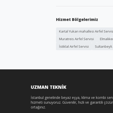
Hizmet Bölgelerimiz
Kartal Yukarı mahallesi Airfel Servis
Muratreis Airfel Servisi
Elmalıken
İstiklal Airfel Servisi
Sultanbeyli 
UZMAN TEKNİK
İstanbul genelinde beyaz eşya, klima ve kombi serv
hizmeti sunuyoruz. Güvenilir, hızlı ve garantili çöz
ortağınız.