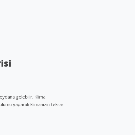
isi
eydana gelebilir. Klima
olumu yaparak klimanızın tekrar