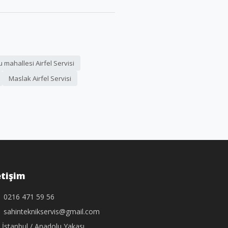
mahallesi Airfel Servisi
Maslak Airfel Servisi
etişim
0216 471 59 56
sahinteknikservis@gmail.com
İstanbul / Anadolu Yakası