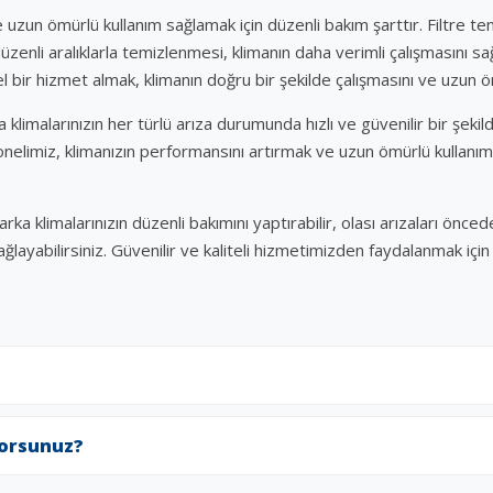
uzun ömürlü kullanım sağlamak için düzenli bakım şarttır. Filtre temi
 düzenli aralıklarla temizlenmesi, klimanın daha verimli çalışmasını sa
ir hizmet almak, klimanın doğru bir şekilde çalışmasını ve uzun ö
 klimalarınızın her türlü arıza durumunda hızlı ve güvenilir bir şek
elimiz, klimanızın performansını artırmak ve uzun ömürlü kullanım
rka klimalarınızın düzenli bakımını yaptırabilir, olası arızaları önced
ağlayabilirsiniz. Güvenilir ve kaliteli hizmetimizden faydalanmak içi
yorsunuz?