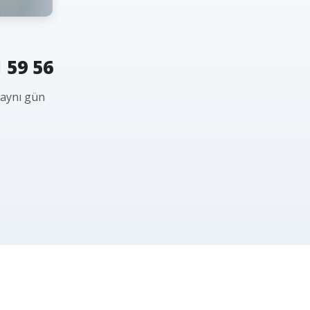
 59 56
 aynı gün