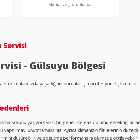
Montaj ve gaz dolumu.
 Servisi
rvisi - Gülsuyu Bölgesi
marka klimalarınızda yaşadığınız sorunlar için profesyonel çözümler
Nedenleri
tmama sorunu yaşıyorsanız, bu genellikle gaz dolumu gerektiği anlam
u yaptırmayı unutmamalısınız. Ayrıca klimanızın filtrelerinin düzenl
n verimini düşürebilir ve soğutma performansını olumsuz etkileyebili