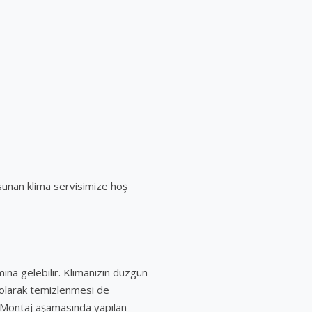
 sunan klima servisimize hoş
ına gelebilir. Klimanızın düzgün
i olarak temizlenmesi de
r. Montaj aşamasında yapılan