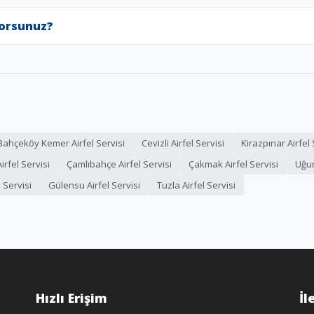
yorsunuz?
Bahçeköy Kemer Airfel Servisi
Cevizli Airfel Servisi
Kirazpınar Airfel 
Airfel Servisi
Çamlıbahçe Airfel Servisi
Çakmak Airfel Servisi
Uğur
 Servisi
Gülensu Airfel Servisi
Tuzla Airfel Servisi
Hızlı Erişim
İl