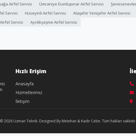
ğa Airfel Servisi
Ümraniye Dumlupınar Airfel Servisi
Şenesenevler 
fel Servisi
Hüseyinli Airfel Servisi
Ataşehir Yenişehir Airfel Servisi
irfel Servisi
Ayrılıkçeşme Airfel Servisi
Hızlı Erişim
İl
isi
Anasayfa
üm
Hizmetlerimiz
İletişim
© 2026 Uzman Teknik. Designed By Metehan & Kadir Cebe. Tüm hakları saklıdır