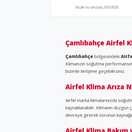
Sıcak su arızası, E01/E03.
Çamlıbahçe Airfel K
Çamlıbahçe
bölgesindeki
Airf
Klimanızın soğutma performansında 
bizimle iletişime geçebilirsiniz.
Airfel Klima Arıza 
Airfel marka klimalarınızda soğut
kaynaklanabilir. Klimanın düzgün ç
devreye girerek sorunun kaynağın
Airfel Klima Bakım