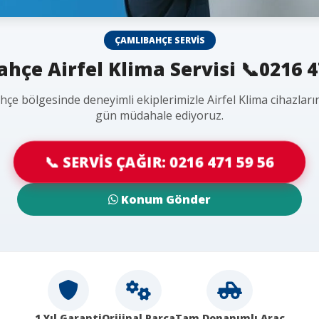
ÇAMLIBAHÇE SERVIS
hçe Airfel Klima Servisi 📞0216 4
çe bölgesinde deneyimli ekiplerimizle Airfel Klima cihazları
gün müdahale ediyoruz.
📞 SERVİS ÇAĞIR: 0216 471 59 56
Konum Gönder
1 Yıl Garanti
Orijinal Parça
Tam Donanımlı Araç