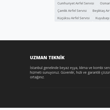
Cumhuriyet Airfel Servisi
Osmana
Çamlık Airfel Servisi
Beşiktaş Air
Küçüksu Airfel Servisi
Kuyubaşı A
UZMAN TEKNİK
İstanbul genelinde beyaz eşya, klima ve kombi serv
hizmeti sunuyoruz. Güvenilir, hızlı ve garantili çöz
ortağınız.