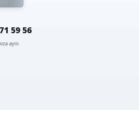
71 59 56
nıza aynı