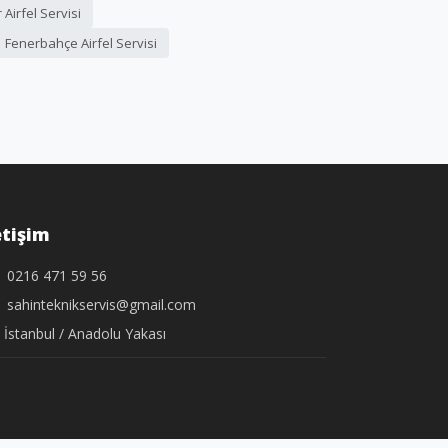
Airfel Servisi
Fenerbahçe Airfel Servisi
etişim
0216 471 59 56
sahinteknikservis@gmail.com
İstanbul / Anadolu Yakası
.