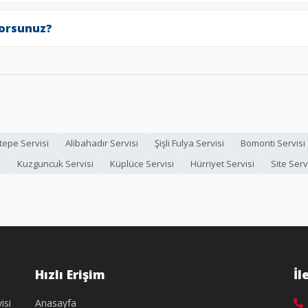
yorsunuz?
tepe Servisi
Alibahadır Servisi
Şişli Fulya Servisi
Bomonti Servisi
i
Kuzguncuk Servisi
Küplüce Servisi
Hürriyet Servisi
Site Serv
Hızlı Erişim
İl
isi
Anasayfa