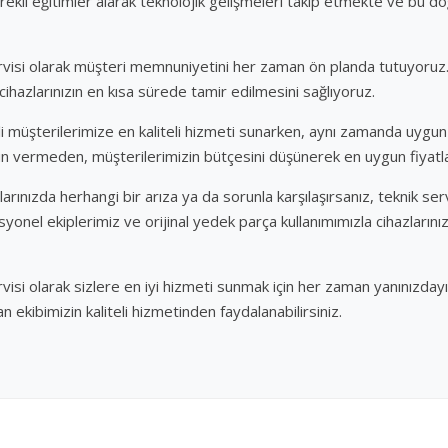
ekli eğitimler alarak teknolojik gelişmeleri takip etmekte ve bu do
rvisi olarak müşteri memnuniyetini her zaman ön planda tutuyoruz
cihazlarınızın en kısa sürede tamir edilmesini sağlıyoruz.
i müşterilerimize en kaliteli hizmeti sunarken, aynı zamanda uygun 
dün vermeden, müşterilerimizin bütçesini düşünerek en uygun fiyat
nızda herhangi bir arıza ya da sorunla karşılaşırsanız, teknik ser
onel ekiplerimiz ve orijinal yedek parça kullanımımızla cihazlarınızı
si olarak sizlere en iyi hizmeti sunmak için her zaman yanınızdayız
ekibimizin kaliteli hizmetinden faydalanabilirsiniz.