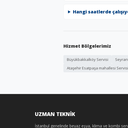
Hangi saatlerde çalışı
Hizmet Bölgelerimiz
Büyükbakkalköy Servisi
Seyran
Ataşehir Esatpaşa mahallesi Servis
UZMAN TEKNİK
İstanbul genelinde beyaz eşya, klima ve kombi serv