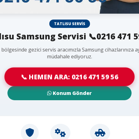
TATLISU SERVIS
lısu Samsung Servisi 📞0216 471 5
u bölgesinde gezici servis aracımızla Samsung cihazlarınıza a
müdahale ediyoruz.
📞 HEMEN ARA: 0216 471 59 56
Konum Gönder