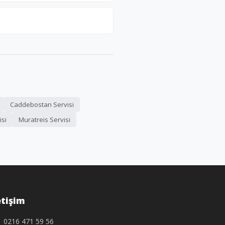
Caddebostan Servisi
isi
Muratreis Servisi
etişim
0216 471 59 56