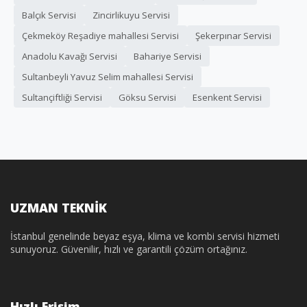
Balçık Servisi
Zincirlikuyu Servisi
Çekmeköy Reşadiye mahallesi Servisi
Şekerpınar Servisi
Anadolu Kavağı Servisi
Bahariye Servisi
Sultanbeyli Yavuz Selim mahallesi Servisi
Sultançiftliği Servisi
Göksu Servisi
Esenkent Servisi
UZMAN TEKNİK
İstanbul genelinde beyaz eşya, klima ve kombi servisi hizmeti
sunuyoruz. Güvenilir, hızlı ve garantili çözüm ortağınız.
Hızlı Erişim