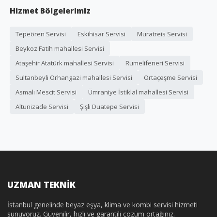
Hizmet Bölgelerimiz
Tepeören Servisi
Eskihisar Servisi
Muratreis Servisi
Beykoz Fatih mahallesi Servisi
Ataşehir Atatürk mahallesi Servisi
Rumelifeneri Servisi
Sultanbeyli Orhangazi mahallesi Servisi
Ortaçeşme Servisi
Asmalı Mescit Servisi
Ümraniye İstiklal mahallesi Servisi
Altunizade Servisi
Şişli Duatepe Servisi
UZMAN TEKNİK
İstanbul genelinde beyaz eşya, klima ve kombi servisi hizmeti
sunuyoruz. Güvenilir, hızlı ve garantili çözüm ortağınız.