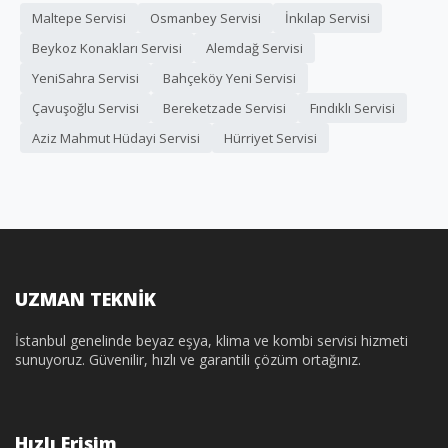
Maltepe Servisi
Osmanbey Servisi
İnkılap Servisi
Beykoz Konakları Servisi
Alemdağ Servisi
YeniSahra Servisi
Bahçeköy Yeni Servisi
Çavuşoğlu Servisi
Bereketzade Servisi
Fındıklı Servisi
Aziz Mahmut Hüdayi Servisi
Hürriyet Servisi
UZMAN TEKNİK
İstanbul genelinde beyaz eşya, klima ve kombi servisi hizmeti
sunuyoruz. Güvenilir, hızlı ve garantili çözüm ortağınız.
Hızlı Erişim