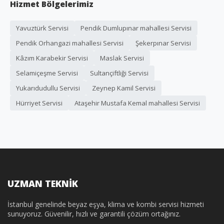
Hizmet Bölgelerimiz
Yavuztürk Servisi
Pendik Dumlupınar mahallesi Servisi
Pendik Orhangazi mahallesi Servisi
Şekerpınar Servisi
Kâzım Karabekir Servisi
Maslak Servisi
Selamiçeşme Servisi
Sultançiftliği Servisi
Yukarıdudullu Servisi
Zeynep Kamil Servisi
Hürriyet Servisi
Ataşehir Mustafa Kemal mahallesi Servisi
UZMAN TEKNİK
İstanbul genelinde beyaz eşya, klima ve kombi servisi hizmeti
sunuyoruz. Güvenilir, hızlı ve garantili çözüm ortağınız.