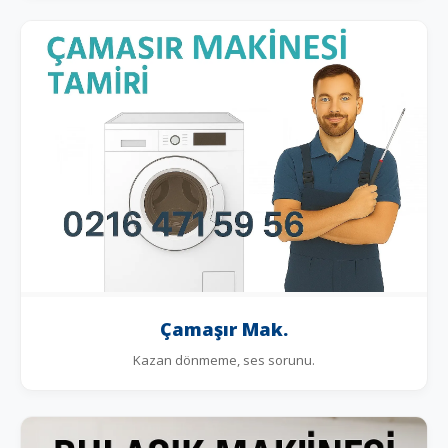
Çamaşır Mak.
Kazan dönmeme, ses sorunu.