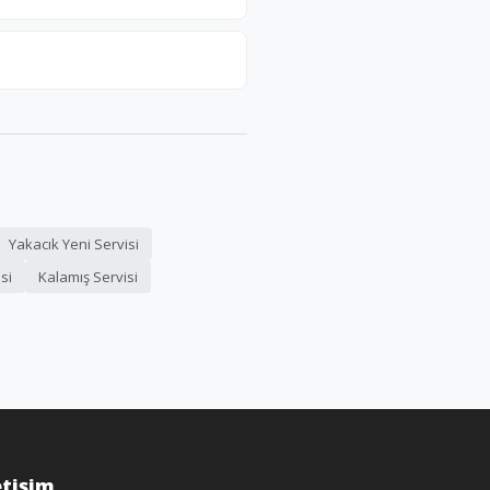
Yakacık Yeni Servisi
si
Kalamış Servisi
etişim