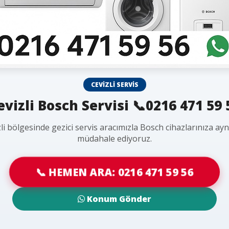
CEVIZLI SERVIS
evizli Bosch Servisi 📞0216 471 59 
li bölgesinde gezici servis aracımızla Bosch cihazlarınıza ay
müdahale ediyoruz.
📞 HEMEN ARA: 0216 471 59 56
Konum Gönder