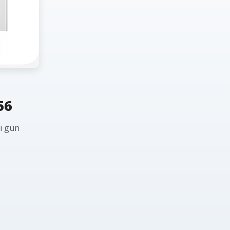
56
nı gün