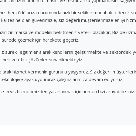
larınızın uzun ömürlü olmasını ve tekrar arıza yapmamasını sağlıyor
mız, her türlü arıza durumunda hızlı bir şekilde müdahale ederek s
kalitesine olan güvenimizle, siz değerli müşterilerimize en iyi hiz
hazınızın marka ve modelini belirtmeniz yeterli olacaktır. Biz de uzm
 sürede çözmek için harekete geçeriz.
iz sürekli eğitimler alarak kendilerini geliştirmekte ve sektördeki ye
hızlı ve etkili çözümler sunabilmekteyiz.
olarak hizmet vermenin gururunu yaşıyoruz. Siz değerli müşterileri
k, teknolojiye ayak uydurarak çalışmalarımıza devam ediyoruz.
k servis hizmetimizden yararlanmak için hemen bizi arayabilirsiniz