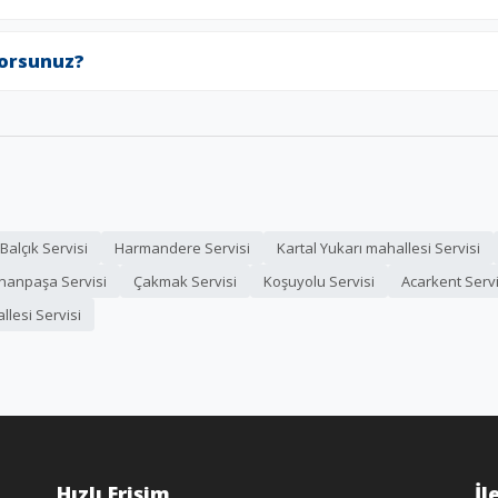
yorsunuz?
Balçık Servisi
Harmandere Servisi
Kartal Yukarı mahallesi Servisi
inanpaşa Servisi
Çakmak Servisi
Koşuyolu Servisi
Acarkent Servi
lesi Servisi
Hızlı Erişim
İl