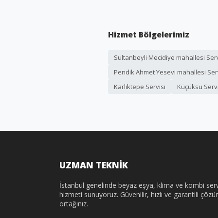
Hizmet Bölgelerimiz
Sultanbeyli Mecidiye mahallesi Serv
Pendik Ahmet Yesevi mahallesi Ser
Karlıktepe Servisi
Küçüksu Servi
UZMAN TEKNİK
İstanbul genelinde beyaz eşya, klima ve kombi serv
hizmeti sunuyoruz. Güvenilir, hızlı ve garantili çöz
ortağınız.