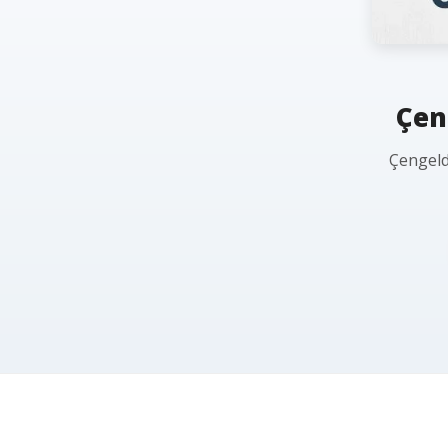
Çen
Çengelde