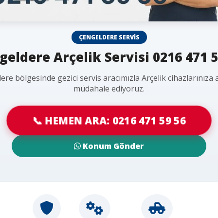
ÇENGELDERE SERVIS
geldere Arçelik Servisi 0216 471 5
re bölgesinde gezici servis aracımızla Arçelik cihazlarınıza
müdahale ediyoruz.
📞 HEMEN ARA: 0216 471 59 56
Konum Gönder