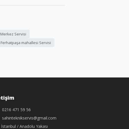
Merkez Servisi
Ferhatpaşa mahallesi Servisi
etişim
0216 471 59 56
sahinteknikservis@gmail.com
İstanbul / Anadolu Yakası