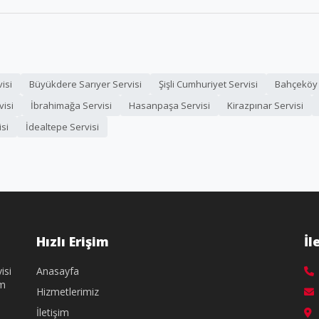
isi
Büyükdere Sarıyer Servisi
Şişli Cumhuriyet Servisi
Bahçeköy 
visi
İbrahimağa Servisi
Hasanpaşa Servisi
Kirazpınar Servisi
si
İdealtepe Servisi
Hızlı Erişim
İl
isi
Anasayfa
üm
Hizmetlerimiz
İletişim