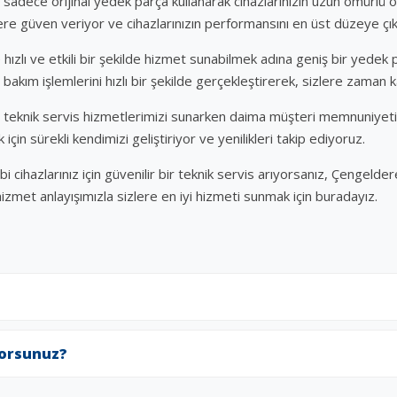
 sadece orijinal yedek parça kullanarak cihazlarınızın uzun ömürlü ol
lere güven veriyor ve cihazlarınızın performansını en üst düzeye çı
 hızlı ve etkili bir şekilde hizmet sunabilmek adına geniş bir yede
 bakım işlemlerini hızlı bir şekilde gerçekleştirerek, sizlere zaman 
, teknik servis hizmetlerimizi sunarken daima müşteri memnuniyeti
için sürekli kendimizi geliştiriyor ve yenilikleri takip ediyoruz.
cihazlarınız için güvenilir bir teknik servis arıyorsanız, Çengelder
hizmet anlayışımızla sizlere en iyi hizmeti sunmak için buradayız.
yorsunuz?