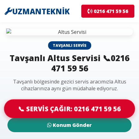
UZMANTEKNİK
0216 471 59 56
TAVŞANLI SERVIS
Tavşanlı Altus Servisi 📞0216
471 59 56
Tavşanlı bölgesinde gezici servis aracımızla Altus
cihazlarınıza aynı gün müdahale ediyoruz.
📞 SERVİS ÇAĞIR: 0216 471 59 56
Konum Gönder