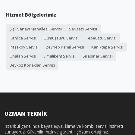
Hizmet Bölgelerimiz
Şişli Sanayi Mahallesi Servisi
Sarıgazi Servisi
Kanlıca Servisi
Gümüşsuyu Servisi
Tepeüstü Servisi
Paşaköy Servisi
Zeynep Kamil Servisi
Karlıktepe Servisi
Ünalan Servisi
Elmalıkent Servisi
Sırapınar Servisi
Beykoz Konakları Servisi
UZMAN TEKNİK
İstanbul genelinde beyaz eşya, klima ve kombi servisi hizmeti
sunuyoruz. Güvenilir, hızlı ve garantili çözüm ortağınız.