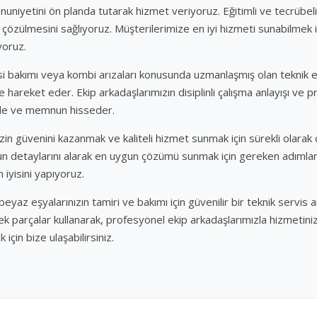
nuniyetini ön planda tutarak hizmet veriyoruz. Eğitimli ve tecrübel
lde çözülmesini sağlıyoruz. Müşterilerimize en iyi hizmeti sunabilmek i
iyoruz.
i bakımı veya kombi arızaları konusunda uzmanlaşmış olan teknik ek
de hareket eder. Ekip arkadaşlarımızın disiplinli çalışma anlayışı ve
de ve memnun hisseder.
izin güvenini kazanmak ve kaliteli hizmet sunmak için sürekli olarak
zun detaylarını alarak en uygun çözümü sunmak için gereken adımlar
 iyisini yapıyoruz.
az eşyalarınızın tamiri ve bakımı için güvenilir bir teknik servis ar
dek parçalar kullanarak, profesyonel ekip arkadaşlarımızla hizmetini
k için bize ulaşabilirsiniz.