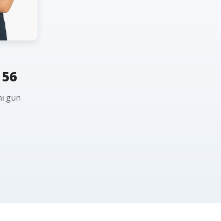
 56
nı gün