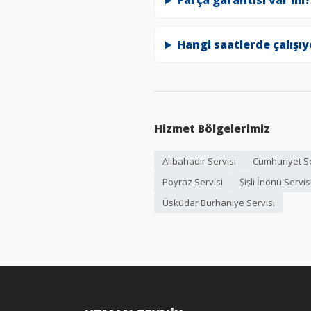
Parça garantisi var mı?
Hangi saatlerde çalışı
Hizmet Bölgelerimiz
Alibahadır Servisi
Cumhuriyet Se
Poyraz Servisi
Şişli İnönü Servis
Üsküdar Burhaniye Servisi