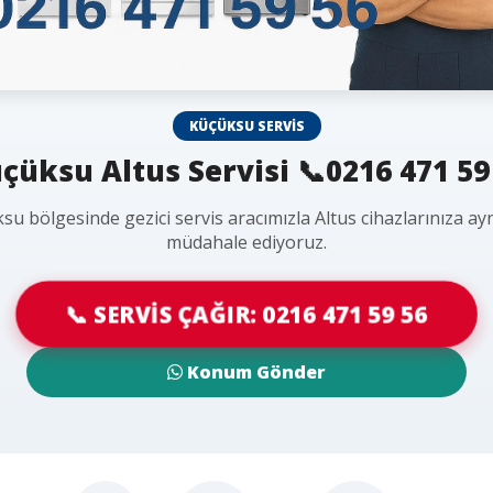
KÜÇÜKSU SERVIS
çüksu Altus Servisi 📞0216 471 59
su bölgesinde gezici servis aracımızla Altus cihazlarınıza ay
müdahale ediyoruz.
📞 SERVİS ÇAĞIR: 0216 471 59 56
Konum Gönder