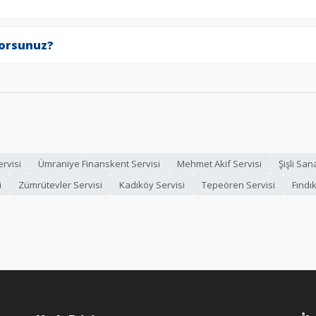
yorsunuz?
rvisi
Ümraniye Finanskent Servisi
Mehmet Akif Servisi
Şişli San
i
Zümrütevler Servisi
Kadıköy Servisi
Tepeören Servisi
Fındık