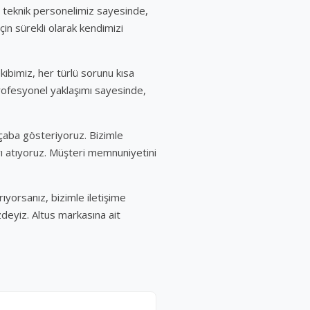
i teknik personelimiz sayesinde,
çin sürekli olarak kendimizi
ibimiz, her türlü sorunu kısa
 profesyonel yaklaşımı sayesinde,
 çaba gösteriyoruz. Bizimle
ı atıyoruz. Müşteri memnuniyetini
ıyorsanız, bizimle iletişime
zdeyiz. Altus markasına ait