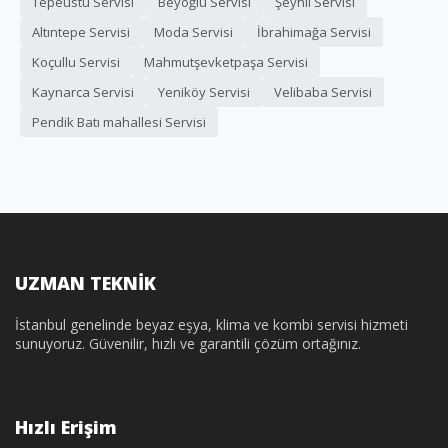
Tepeüstü Servisi
Beyoğlu Servisi
Şeyhli Servisi
Altıntepe Servisi
Moda Servisi
İbrahimağa Servisi
Koçullu Servisi
Mahmutşevketpaşa Servisi
Kaynarca Servisi
Yeniköy Servisi
Velibaba Servisi
Pendik Batı mahallesi Servisi
UZMAN TEKNİK
İstanbul genelinde beyaz eşya, klima ve kombi servisi hizmeti
sunuyoruz. Güvenilir, hızlı ve garantili çözüm ortağınız.
Hızlı Erişim