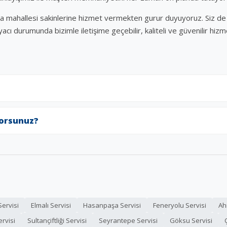
şa mahallesi sakinlerine hizmet vermekten gurur duyuyoruz. Siz de 
acı durumunda bizimle iletişime geçebilir, kaliteli ve güvenilir hizm
yorsunuz?
Servisi
Elmalı Servisi
Hasanpaşa Servisi
Feneryolu Servisi
Ah
ervisi
Sultançiftliği Servisi
Seyrantepe Servisi
Göksu Servisi