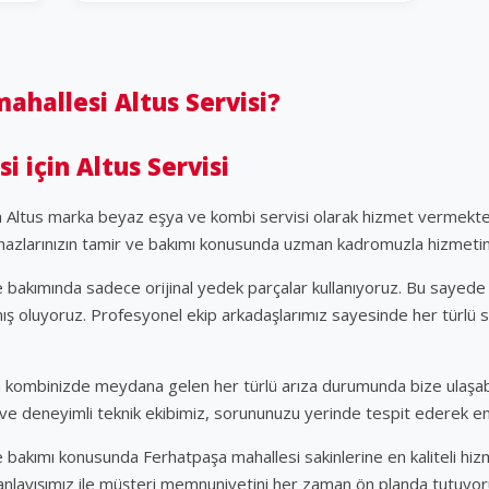
hallesi Altus Servisi?
 için Altus Servisi
in Altus marka beyaz eşya ve kombi servisi olarak hizmet vermekte
ihazlarınızın tamir ve bakımı konusunda uzman kadromuzla hizmetin
ve bakımında sadece orijinal yedek parçalar kullanıyoruz. Bu sayede 
ş oluyoruz. Profesyonel ekip arkadaşlarımız sayesinde her türlü 
kombinizde meydana gelen her türlü arıza durumunda bize ulaşabilir
mli ve deneyimli teknik ekibimiz, sorununuzu yerinde tespit ederek 
ve bakımı konusunda Ferhatpaşa mahallesi sakinlerine en kaliteli hi
anlayışımız ile müşteri memnuniyetini her zaman ön planda tutuyor