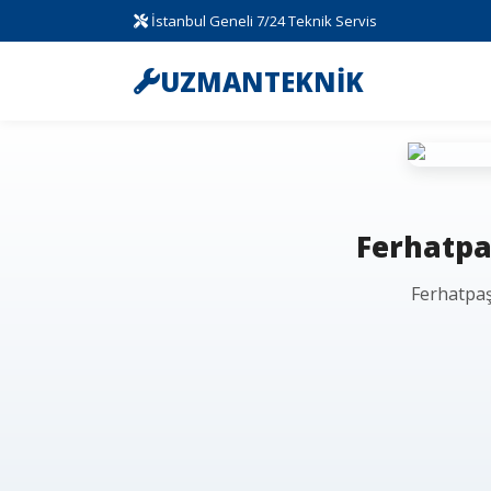
İstanbul Geneli 7/24 Teknik Servis
UZMANTEKNİK
Ferhatpaş
Ferhatpaş