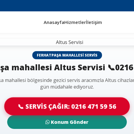
Anasayfa
Hizmetler
İletişim
FERHATPAŞA MAHALLESI SERVIS
a mahallesi Altus Servisi 📞0216
a mahallesi bölgesinde gezici servis aracımızla Altus cihazlar
gün müdahale ediyoruz.
📞 SERVİS ÇAĞIR: 0216 471 59 56
Konum Gönder