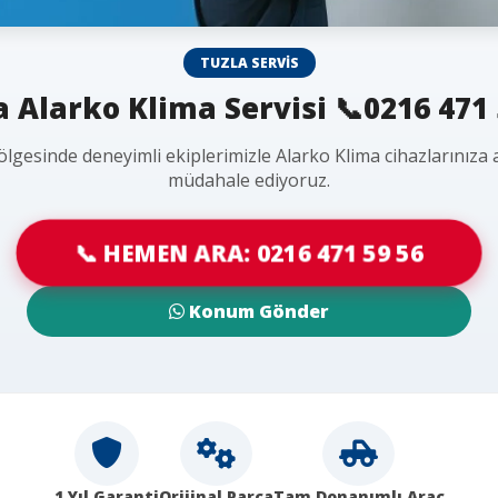
TUZLA SERVIS
a Alarko Klima Servisi 📞0216 471 
ölgesinde deneyimli ekiplerimizle Alarko Klima cihazlarınıza 
müdahale ediyoruz.
📞 HEMEN ARA: 0216 471 59 56
Konum Gönder
1 Yıl Garanti
Orijinal Parça
Tam Donanımlı Araç