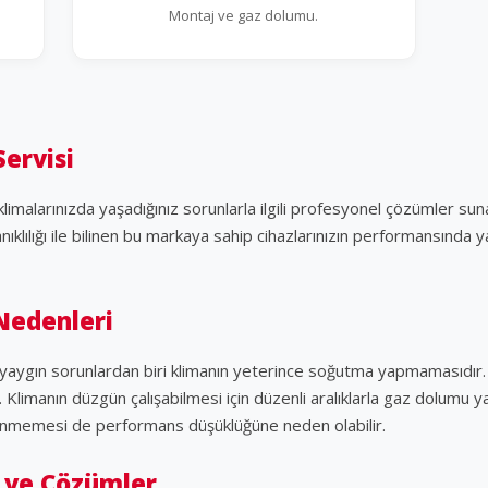
Montaj ve gaz dolumu.
Servisi
imalarınızda yaşadığınız sorunlarla ilgili profesyonel çözümler sun
anıklılığı ile bilinen bu markaya sahip cihazlarınızın performansında y
Nedenleri
en yaygın sorunlardan biri klimanın yeterince soğutma yapmamasıdı
 Klimanın düzgün çalışabilmesi için düzenli aralıklarla gaz dolumu ya
zlenmemesi de performans düşüklüğüne neden olabilir.
 ve Çözümler