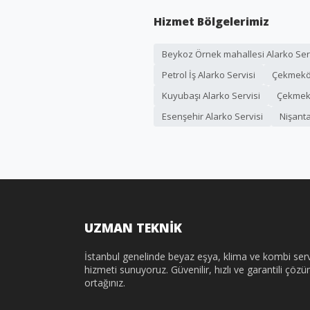
Hizmet Bölgelerimiz
Beykoz Örnek mahallesi Alarko Ser
Petrol İş Alarko Servisi
Çekmeköy
Kuyubaşı Alarko Servisi
Çekmekö
Esenşehir Alarko Servisi
Nişanta
UZMAN TEKNİK
İstanbul genelinde beyaz eşya, klima ve kombi serv
hizmeti sunuyoruz. Güvenilir, hızlı ve garantili çöz
ortağınız.