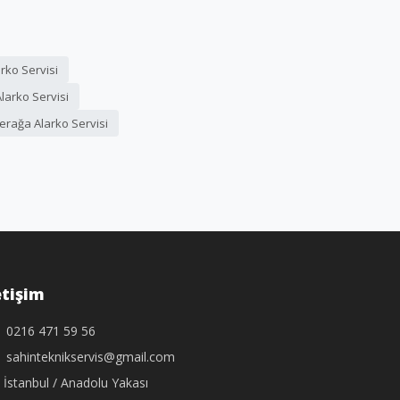
rko Servisi
larko Servisi
erağa Alarko Servisi
etişim
0216 471 59 56
sahinteknikservis@gmail.com
İstanbul / Anadolu Yakası