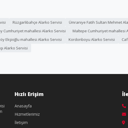
visi
Rüzgarlıbahçe Alarko Servisi
Ümraniye Fatih Sultan Mehmet Ala
 Cumhuriyet mahallesi Alarko Servisi
Maltepe Cumhuriyet mahallesi A
y Ekşioğlu mahallesi Alarko Servisi
Kordonboyu Alarko Servisi
Caf
şı Alarko Servisi
Hızlı Erişim
İl
isi
Anasayfa
üm
Hizmetlerimiz
İletişim