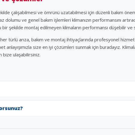
ekilde çalışabilmesi ve ömrünü uzatabilmesi için düzenli bakım önemlid
az dolumu ve genel bakım işlemleri klimanızın performansını artıraca
bir şekilde montaj edilmeyen klimaların performansı düşebilir ve sor
ın her türlü arıza, bakım ve montaj ihtiyaçlarında profesyonel hizm
met anlayışımızla size en iyi çözümleri sunmak için buradayız. Klima
bize ulaşabilirsiniz.
yorsunuz?