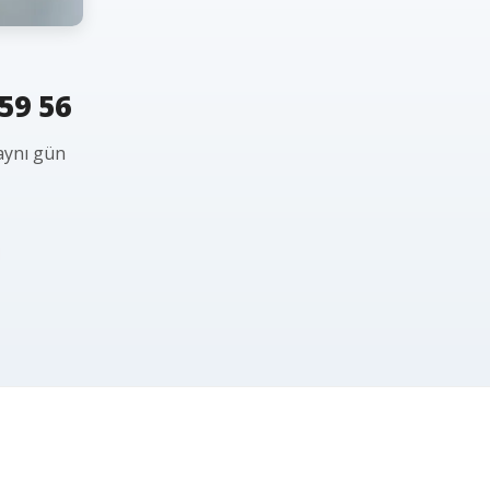
59 56
aynı gün