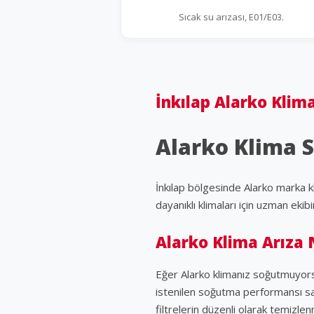
Sıcak su arızası, E01/E03.
İnkılap Alarko Klima
Alarko Klima Se
İnkılap bölgesinde Alarko marka kl
dayanıklı klimaları için uzman ekib
Alarko Klima Arıza 
Eğer Alarko klimanız soğutmuyorsa
istenilen soğutma performansı sa
filtrelerin düzenli olarak temizle