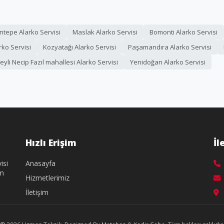
entepe Alarko Servisi
Maslak Alarko Servisi
Bomonti Alarko Servisi
rko Servisi
Kozyatağı Alarko Servisi
Paşamandıra Alarko Servisi
eyli Necip Fazıl mahallesi Alarko Servisi
Yenidoğan Alarko Servisi
Hızlı Erişim
İl
isi
Anasayfa
üm
Hizmetlerimiz
İletişim