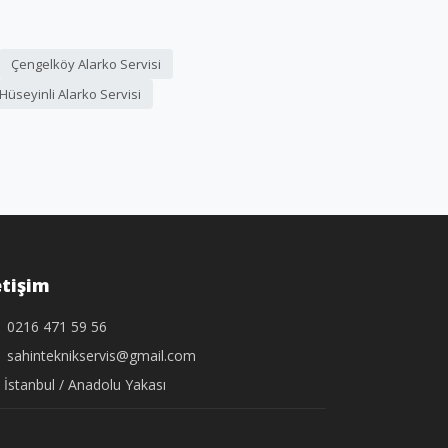
Çengelköy Alarko Servisi
Hüseyinli Alarko Servisi
etişim
0216 471 59 56
sahinteknikservis@gmail.com
İstanbul / Anadolu Yakası