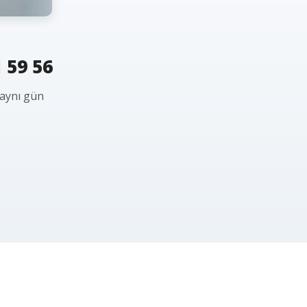
 59 56
 aynı gün