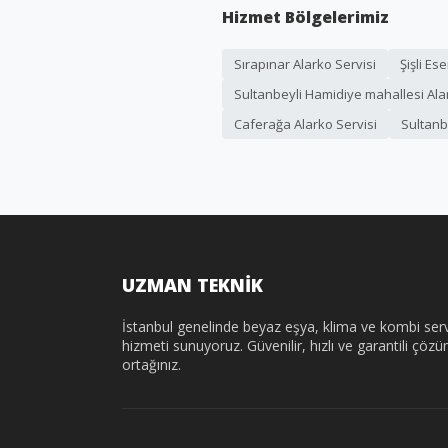
Hizmet Bölgelerimiz
Sırapınar Alarko Servisi
Şişli Es
Sultanbeyli Hamidiye mahallesi Ala
Caferağa Alarko Servisi
Sultanb
UZMAN TEKNİK
İstanbul genelinde beyaz eşya, klima ve kombi serv
hizmeti sunuyoruz. Güvenilir, hızlı ve garantili çöz
ortağınız.