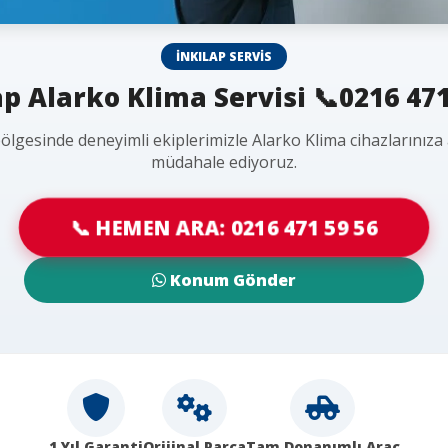
İNKILAP SERVIS
ap Alarko Klima Servisi 📞0216 471
bölgesinde deneyimli ekiplerimizle Alarko Klima cihazlarınıza
müdahale ediyoruz.
📞 HEMEN ARA: 0216 471 59 56
Konum Gönder
1 Yıl Garanti
Orijinal Parça
Tam Donanımlı Araç