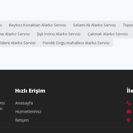
i
Beykoz Konakları Alarko Servisi
Selami Ali Alarko Servisi
Tepeü
me Alarko Servisi
Şişli İnönü Alarko Servisi
Çakmak Alarko Servisi
ldere Alarko Servisi
Pendik Doğu mahallesi Alarko Servisi
Hızlı Erişim
İl
isi
Anasayfa
üm
Hizmetlerimiz
İletişim