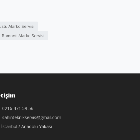
stü Alarko Servisi
Bomonti Alarko Servisi
etişim
0216 471 59 56
sahinteknikservis@gmail.com
İstanbul / Anadolu Yakası