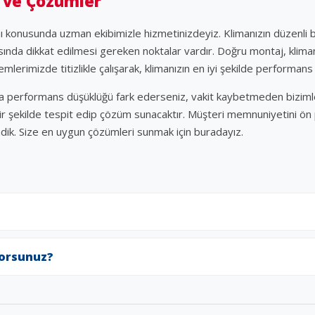
 ve Çözümler
mı konusunda uzman ekibimizle hizmetinizdeyiz. Klimanızın düzenli b
sında dikkat edilmesi gereken noktalar vardır. Doğru montaj, klimanı
emlerimizde titizlikle çalışarak, klimanızın en iyi şekilde performan
ya performans düşüklüğü fark ederseniz, vakit kaybetmeden bizimle 
bir şekilde tespit edip çözüm sunacaktır. Müşteri memnuniyetini ön p
ndik. Size en uygun çözümleri sunmak için buradayız.
yorsunuz?