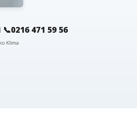
 📞0216 471 59 56
ko Klima