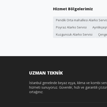
Hizmet Bölgelerimiz
Pendik Orta mahallesi Alarko Servis
Poyraz Alarko Servisi
Ayrılıkçeş
Kuzguncuk Alarko Servisi
Çenge
UZMAN TEKNİK
İstanbul genelinde beyaz eşya, klima ve kombi serv
hizmeti sunuyoruz. Güvenilir, hızlı ve garantili çöz
ortağınız.