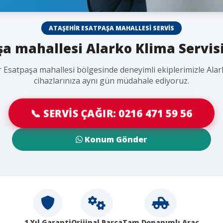
ATAŞEHIR ESATPAŞA MAHALLESI SERVIS
a mahallesi Alarko Klima Servisi
r Esatpaşa mahallesi bölgesinde deneyimli ekiplerimizle Alar
cihazlarınıza aynı gün müdahale ediyoruz.
📞 SERVİS ÇAĞIR: 0216 471 59 56
Konum Gönder
1 Yıl Garanti
Orijinal Parça
Tam Donanımlı Araç