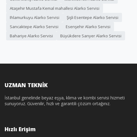
Ataşehir Mustafa Kemal mahallesi Alarko Servisi
Ihlamurkuyu Alarko Servisi
Şişli Esentepe Alarko Servisi
Sancaktepe Alarko Servisi
Esenşehir Alarko Servisi
Bahariye Alarko Servisi
Büyükdere Sarıyer Alarko Servisi
UZMAN TEKNİK
İstanbul genelinde beyaz eşya, klima ve kombi servisi hizmeti
sunuyoruz. Güvenilir, hızlı ve garantili çözüm ortağınız.
Hızlı Erişim