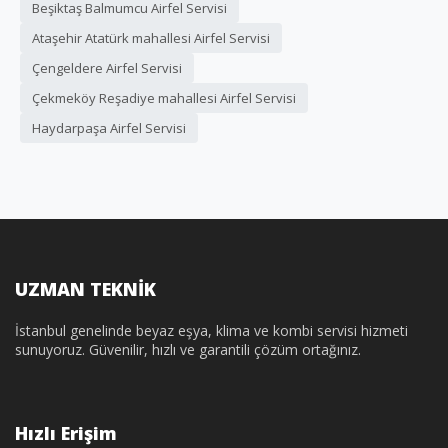
Beşiktaş Balmumcu Airfel Servisi
Ataşehir Atatürk mahallesi Airfel Servisi
Çengeldere Airfel Servisi
Çekmeköy Reşadiye mahallesi Airfel Servisi
Haydarpaşa Airfel Servisi
UZMAN TEKNİK
İstanbul genelinde beyaz eşya, klima ve kombi servisi hizmeti
sunuyoruz. Güvenilir, hızlı ve garantili çözüm ortağınız.
Hızlı Erişim