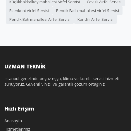
Küçükbakkalköy mahallesi Airfel Servisi
Cevizli Airfel Servisi
Esenkent Airfel Servisi
Pendik Fatih mahallesi Airfel Servisi
Pendik Batı mahallesi Airfel Servisi
Kandilli Airfel Servisi
UZMAN TEKNİK
İstanbul genelinde beyaz eşya, klima ve kombi servisi hizmeti
sunuyoruz. Güvenilir, hızlı ve garantili çözüm ortağınız.
Hızlı Erişim
Anasayfa
Hizmetlerimiz