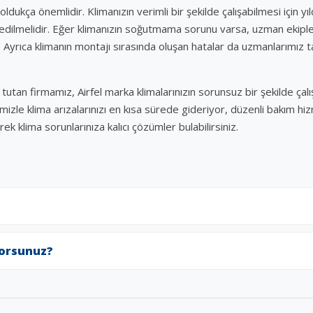
 oldukça önemlidir. Klimanızın verimli bir şekilde çalışabilmesi için yıl
l edilmelidir. Eğer klimanızın soğutmama sorunu varsa, uzman ekipl
ir. Ayrıca klimanın montajı sırasında oluşan hatalar da uzmanlarımız 
utan firmamız, Airfel marka klimalarınızın sorunsuz bir şekilde çal
zle klima arızalarınızı en kısa sürede gideriyor, düzenli bakım hi
ek klima sorunlarınıza kalıcı çözümler bulabilirsiniz.
yorsunuz?