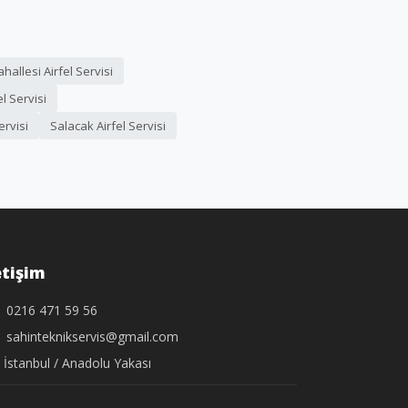
allesi Airfel Servisi
l Servisi
ervisi
Salacak Airfel Servisi
etişim
0216 471 59 56
sahinteknikservis@gmail.com
İstanbul / Anadolu Yakası