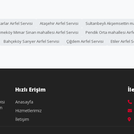
rlar Airfel Servisi
Ataşehir Airfel Servisi
Sultanbeyli Akşemsettin mah
meköy Mimar Sinan mahallesi Airfel Servisi
Pendik Orta mahallesi Airfe
Bahçeköy Sarıyer Airfel Servisi
Çiğdem Airfel Servisi
Etiler Airfel S
Hızlı Erişim
İl
isi
Anasayfa
üm
Hizmetlerimiz
İletişim