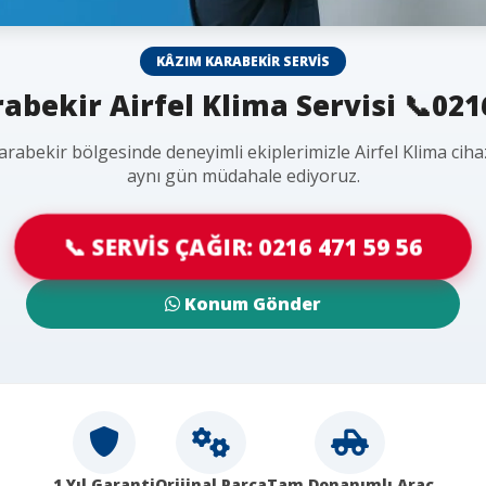
KÂZIM KARABEKIR SERVIS
bekir Airfel Klima Servisi 📞021
rabekir bölgesinde deneyimli ekiplerimizle Airfel Klima ciha
aynı gün müdahale ediyoruz.
📞 SERVİS ÇAĞIR: 0216 471 59 56
Konum Gönder
1 Yıl Garanti
Orijinal Parça
Tam Donanımlı Araç