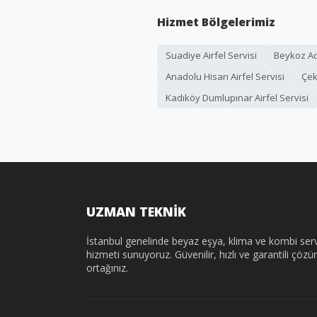
Hizmet Bölgelerimiz
Suadiye Airfel Servisi
Beykoz Aca
Anadolu Hisarı Airfel Servisi
Çek
Kadıköy Dumlupınar Airfel Servisi
UZMAN TEKNİK
İstanbul genelinde beyaz eşya, klima ve kombi serv
hizmeti sunuyoruz. Güvenilir, hızlı ve garantili çöz
ortağınız.